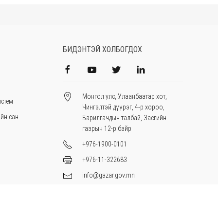
БИДЭНТЭЙ ХОЛБОГДОХ
Монгол улс, Улаанбаатар хот,
истем
Чингэлтэй дүүрэг, 4-р хороо,
ийн сан
Барилгачдын талбай, Засгийн
газрын 12-р байр
+976-1900-0101
+976-11-322683
info@gazar.gov.mn
Бүх эрх хуулиар хамгаалагдсан