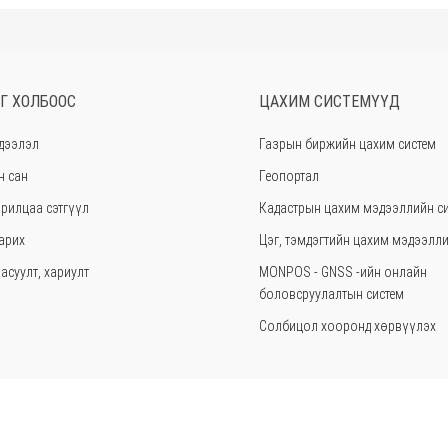
Г ХОЛБООС
ЦАХИМ СИСТЕМҮҮД
дээлэл
Газрын биржийн цахим систем
н сан
Геопортал
рилцаа сэтгүүл
Кадастрын цахим мэдээллийн с
арих
Цэг, тэмдэгтийн цахим мэдээлл
асуулт, хариулт
MONPOS - GNSS -ийн онлайн
боловсруулалтын систем
Солбицол хооронд хөрвүүлэх
азар.