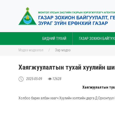
БИДНИЙ ТУХАЙ
ГАЗАР ЗОХИОН БАЙГУУ
Мэдээ мэдээлэл
Зар мэдээ
Хаягжуулалтын тухай хуулийн ши
2025-05-09
12628
Хаягжуулалтын тух
Холбоо барих албан хаагч Хуулийн хэлтсийн дарга Д.Орхонтуул