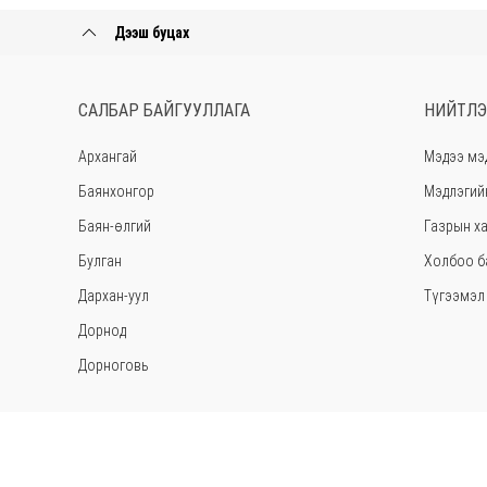
Дээш буцах
САЛБАР БАЙГУУЛЛАГА
НИЙТЛЭ
Архангай
Мэдээ мэ
Баянхонгор
Мэдлэгий
Баян-өлгий
Газрын ха
Булган
Холбоо б
Дархан-уул
Түгээмэл 
Дорнод
Дорноговь
Дундговь
Говь-Алтай
Говьсүмбэр
© 2026. Газар зохион байгуулалт, геодези, зураг зүйн ерөнхий г