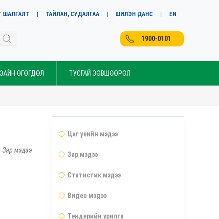
Т ШАЛГАЛТ
ТАЙЛАН, СУДАЛГАА
ШИЛЭН ДАНС
EN
1900-0101
 ЗАЙН ӨГӨГДӨЛ
ТУСГАЙ ЗӨВШӨӨРӨЛ
Цаг үеийн мэдээ
Зар мэдээ
Зар мэдээ
Статистик мэдээ
Видео мэдээ
Тендерийн урилга