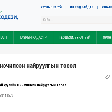
ХУУЛЬ ЭРХ ЗҮЙ
ИЛ ТОД БАЙДАЛ
ХЯНАЛ
ЛАЛТ
ГАЗРЫН КАДАСТР
ГЕОДЕЗИ, ЗУРАГ ЗҮЙ
ОРОН
нэчилсэн найруулгын төсөл
ай хуулийн шинэчилсэн найруулгын төсөл
 88111579