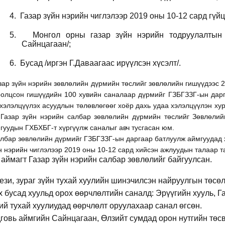
4.
Газар зүйн нэрийн чиглэлээр 2019 оны 10-12 сард гүй
5.
Монгол орны газар зүйн нэрийн тодруулалтын
Сайнцагаан/;
6.
Бусад /иргэн Г.Даваагаас ирүүлсэн хүсэлт/.
зар зүйн нэрийн зөвлөлийн дүрмийн төслийг зөвлөлийн гишүүдээс 2
ролцсон гишүүдийн 100 хувийн саналаар дүрмийг ГЗБГЗЗГ-ын дарг
хэлэлцүүлэх асуудлын төлөвлөгөөг хоёр дахь удаа хэлэлцүүлэн ху
 Газар зүйн нэрийн салбар зөвлөлийн дүрмийн төслийг Зөвлөлий
гуудын ГХБХБГ-т хүргүүлж саналыг авч тусгасан юм.
лбар зөвлөлийн дүрмийг ГЗБГЗЗГ-ын даргаар батлуулж аймгуудад 
н нэрийн чиглэлээр 2019 оны 10-12 сард хийсэн ажлуудын талаар т
 аймагт Газар зүйн нэрийн салбар зөвлөлийг байгуулсан.
ези, зураг зүйн тухай хуулийн шинэчилсэн найруулгын төсө
х бусад хуульд орох өөрчлөлтийн саналд: Эрүүгийн хууль, Г
ий тухай хуулиудад өөрчлөлт оруулахаар санал өгсөн.
говь аймгийн Сайнцагаан, Өлзийт сумдад орон нутгийн төсвө