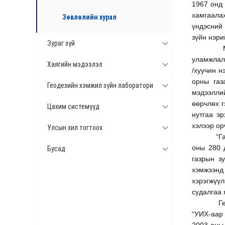
1967 онд 
хамгаалах
Зөвлөлийн хурал
үндэсний 
зүйн нэри
Зураг зүй
уламжлал 
Хаягийн мэдээлэл
/хуучин н
орны газ
Геодезийн хэмжил зүйн лаборатори
мэдээллий
өөрчлөх г
Цахим системүүд
нутгаа э
хэлээр ор
Улсын хил тогтоох
“Г
оны 280 д
Бусад
газрын з
хэмжээнд 
хэрэгжүү
судалгаа 
Г
“УИХ-аар 