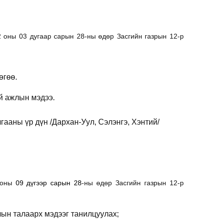
2 оны 03 дугаар сарын 28-ны өдөр Засгийн газрын 12-р
өгөө.
уй ажлын мэдээ.
гааны үр дүн /Дархан-Уул, Сэлэнгэ, Хэнтий/
2 оны
09 дүгээр сарын 28
-ны өдөр Засгийн газрын 12-р
лын талаарх мэдээг танилцуулах;