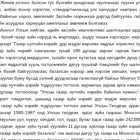
Женев хотноо болсон тус бүлгийн анхдугаар чуулганаас түүхэн ул
, албан ёсоор хэрэглэх, стандартчилахад улс орнуудыг хамтран 
байнгын хороо, зөвлөлийг Засгийн газрынхаа дэргэд байгуулах, гео
йн асуудлыг хариуцан ажиллахыг зөвлөмж болгожээ.
Монгол Улсын нийгэм, эдийн засгийн өөрчлөлтөөс шалтгаалан ард
бүхий газар зүйн нэрүүд нь мартагдах, андуу ташаа нэрлэгдэх, өө
эрээр/ “Газар нутгийн нэрийг дур мэдэн өөрчлөх явдлыг хориглох т
ар зүйн нэрийг хамгаалах тухай 186 дугаар зарлиг гаргаж батл
н хэрэгсэлд мөрдүүлэх, тухайн орон нутагтаа ард иргэдийн дунд 
эмт явдалтай хууль тогтоомжийн дагуу тууштай тэмцэхийг бүх шатны
рх бүхий байгууллагаас баталсан нэрээр зөв нэрлэж занших, өөр
чуулах буюу бусад хэлний дуудлагаар галиглахгүй байхыг Монгол У
азар нутгийн нэрийг тодруулан тогтоож, журамлах зарим арга хэмж
угаар тогтоолоор “Улсын газар нутгийн нэрийн байнгын комисс”-и
урагт тэмдэглэх, цаашид газар зүйн нэрийг дур мэдэн өөрчлөх 
газар зүйн нэрийг тодруулан тогтоох ажлыг Улсын Геодези, зураг 
лэхээр 1980-1987 онд Улсын геодези, зураг зүйн газраас Монго
явуулан уул, нуруу, хөндий, гол, худаг, булаг зэрэг газар зүйн 24238
еодези, зураг зүйн тухай хуулийн 11 дүгээр зүйлээр газар зүйн нэри
газар зүйн нэрийг батална” гэж заасны дагуу тус газар нь Монгол 