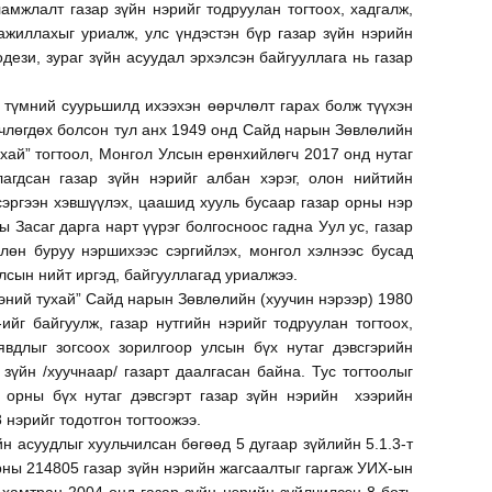
амжлалт газар зүйн нэрийг тодруулан тогтоох, хадгалж,
ажиллахыг уриалж, улс үндэстэн бүр газар зүйн нэрийн
дези, зураг зүйн асуудал эрхэлсэн байгууллага нь газар
 түмний суурьшилд ихээхэн өөрчлөлт гарах болж түүхэн
рчлөгдөх болсон тул анх 1949 онд Сайд нарын Зөвлөлийн
ухай” тогтоол, Монгол Улсын ерөнхийлөгч 2017 онд нутаг
агдсан газар зүйн нэрийг албан хэрэг, олон нийтийн
сэргээн хэвшүүлэх, цаашид хууль бусаар газар орны нэр
 Засаг дарга нарт үүрэг болгосноос гадна Уул ус, газар
члөн буруу нэршихээс сэргийлэх, монгол хэлнээс бусад
лсын нийт иргэд, байгууллагад уриалжээ.
ээний тухай” Сайд нарын Зөвлөлийн (хуучин нэрээр) 1980
йг байгуулж, газар нутгийн нэрийг тодруулан тогтоох,
явдлыг зогсоох зорилгоор улсын бүх нутаг дэвсгэрийн
зүйн /хуучнаар/ газарт даалгасан байна. Тус тогтоолыг
л орны бүх нутаг дэвсгэрт газар зүйн нэрийн хээрийн
8 нэрийг тодотгон тогтоожээ.
йн асуудлыг хуульчилсан бөгөөд 5 дугаар зүйлийн 5.1.3-т
орны 214805 газар зүйн нэрийн жагсаалтыг гаргаж УИХ-ын