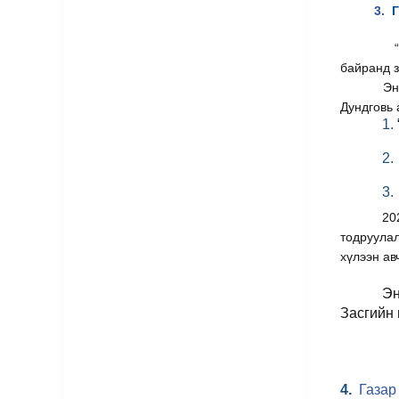
3.
Г
байранд з
Эн
Дундговь 
1.
2.
3.
20
тодруулал
хүлээн ав
Эн
Засгийн 
4.
Газар