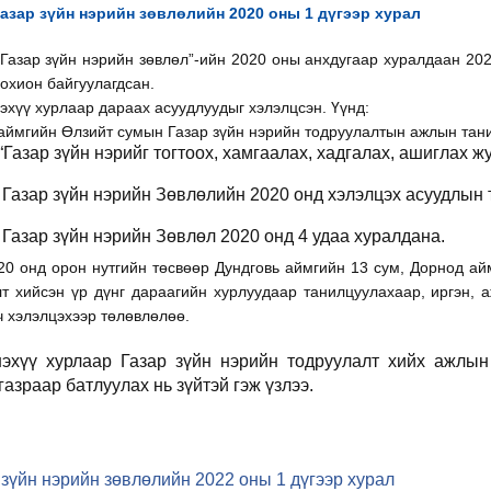
азар зүйн нэрийн зөвлөлийн 2020 оны 1 дүгээр хурал
“Газар зүйн нэрийн зөвлөл”-ийн 2020 оны анхдугаар хуралдаан 20
охион байгуулагдсан.
эхүү хурлаар дараах асуудлуудыг хэлэлцсэн. Үүнд:
аймгийн Өлзийт сумын Газар зүйн нэрийн тодруулалтын ажлын тан
“Газар зүйн нэрийг тогтоох, хамгаалах, хадгалах, ашиглах 
Газар зүйн нэрийн Зөвлөлийн 2020 онд хэлэлцэх асуудлын 
Газар зүйн нэрийн Зөвлөл 2020 онд 4 удаа хуралдана.
20 онд орон нутгийн төсвөөр Дундговь аймгийн 13 сум, Дорнод ай
т хийсэн үр дүнг дараагийн хурлуудаар танилцуулахаар, иргэн, а
ч хэлэлцэхээр төлөвлөлөө.
эхүү хурлаар Газар зүйн нэрийн тодруулалт хийх ажлын 
газраар батлуулах нь зүйтэй гэж үзлээ.
 зүйн нэрийн зөвлөлийн 2022 оны 1 дүгээр хурал