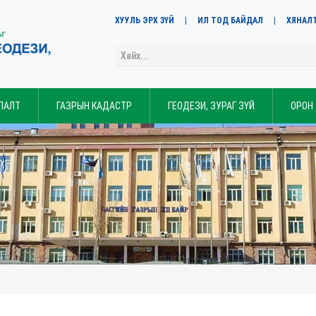
ХУУЛЬ ЭРХ ЗҮЙ
ИЛ ТОД БАЙДАЛ
ХЯНАЛ
ЛАЛТ
ГАЗРЫН КАДАСТР
ГЕОДЕЗИ, ЗУРАГ ЗҮЙ
ОРОН