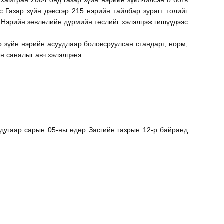
хамтран 2004 онд газар зүйн нэрийн зүйлчилсэн 8 боть
с Газар зүйн дэвсгэр 215 нэрийн тайлбар зурагт толийг
. Нэрийн зөвлөлийн дүрмийн төслийг хэлэлцэж гишүүдээс
р зүйн нэрийн асуудлаар боловсруулсан стандарт, норм,
н саналыг авч хэлэлцэнэ.
 дугаар сарын 05-ны өдөр Засгийн газрын 12-р байранд