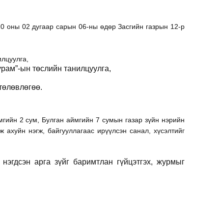
20 оны 02 дугаар сарын 06-ны өдөр Засгийн газрын 12-р
илцуулга,
журам”-ын төслийн танилцуулга,
төлөвлөгөө.
мгийн 2 сум, Булган аймгийн 7 сумын газар зүйн нэрийн
ж ахуйн нэгж, байгууллагаас ирүүлсэн санал, хүсэлтийг
нэгдсэн арга зүйг баримтлан гүйцэтгэх, журмыг