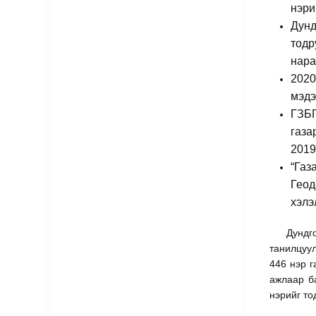
нэри
Дунд
тодр
нара
2020
мэдэ
ГЗБГ
газа
2019
“Газ
Геод
хэлэ
Дундг
танилцуул
446 нэр г
ажлаар ба
нэрийг то