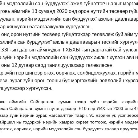
йн мэдээллийн сан бүрдүүлэх” ажил гүйцэтгэгч нарыг мэргэ
говь аймгийн 13 суманд 2020 онд орон нутгийн төсвөөр гүйц
уулалт, нэрийн мэдээллийн сан бүрдүүлэх” ажлын даалгавар
ар хянуулан баталгаажуулж хүргүүлсэн.
 онд орон нутгийн төсвөөр гүйцэтгэхээр төлөвлөж буй аймгу
эллийн сан бүрдүүлэх” ажлын даалгаварын төслийг хүргүүл
ЗЗГ-ын даргын аймгуудын ГХБХБГ-ын даргатай байгуулсан 2
р зүйн нэрийн мэдээллийн сан бүрдүүлэх ажлыг хүлээн авч н
 оны 12 дугаар сард танилцуулахаар төлөвлөсөн.
ар зүйн нэр шинээр өгөх, өөрчлөх, солбицолжуулах, нэрийн
ези, зураг зүйн орон тооны бус мэргэжлийн зөвлөлийн ху
лцүүлэхээр хүргүүлсэн.
овь аймгийн Сайнцагаан сумын газар зүйн нэрийн хээрий
лаа.Сайнцагаан сумын нутаг дэвсгэрт 610 нэр УИХ-ын 2003 оны 42
азар зүйн нэрийн зураг, жагсаалттай таарч, 91 нэрийн үг, үсэг зө
йршил нь тодорхой нэрийн хамрах хүрээг тогтоож, нэрийн мэдээл
дотгох, өөрчлөх, нэрийн мэдээллийн сан бүрдүүлэх талаар ирүүлсэ