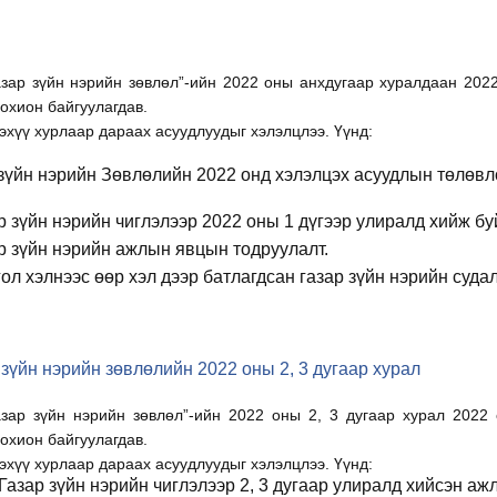
азар зүйн нэрийн зөвлөл”-ийн 2022 оны анхдугаар хуралдаан 202
охион байгуулагдав.
эхүү хурлаар дараах асуудлуудыг хэлэлцлээ. Үүнд:
зүйн нэрийн Зөвлөлийн 2022 онд хэлэлцэх асуудлын төлөвл
р зүйн нэрийн чиглэлээр 2022 оны 1 дүгээр улиралд хийж б
р зүйн нэрийн ажлын явцын тодруулалт.
ол хэлнээс өөр хэл дээр батлагдсан газар зүйн нэрийн судал
 зүйн нэрийн зөвлөлийн 2022 оны 2, 3 дугаар хурал
азар зүйн нэрийн зөвлөл”-ийн 2022 оны 2, 3 дугаар хурал 202
охион байгуулагдав.
эхүү хурлаар дараах асуудлуудыг хэлэлцлээ. Үүнд:
Газар зүйн нэрийн чиглэлээр 2, 3 дугаар улиралд хийсэн аж