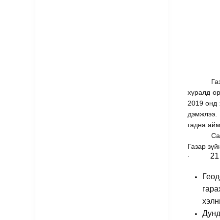
Га
хуралд о
2019 онд 
дэмжлээ.
гадна айм
Са
Газар зүй
21
·
Геод
гара
хэлн
Дунд