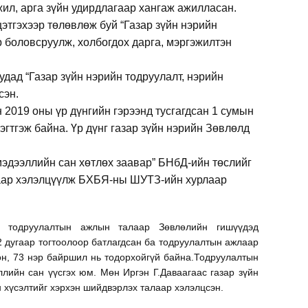
жил, арга зүйн удирдлагаар хангаж ажилласан.
этгэхээр төлөвлөж буй “Газар зүйн нэрийн
 боловсруулж, холбогдох дарга, мэргэжилтэн
удад “Газар зүйн нэрийн тодруулалт, нэрийн
сэн.
019 оны үр дүнгийн гэрээнд тусгагдсан 1 сумын
эгтгэж байна. Үр дүнг газар зүйн нэрийн Зөвлөлд
 мэдээллийн сан хөтлөх заавар” БНбД-ийн төслийг
рлаар хэлэлцүүлж БХБЯ-ны ШУТЗ-ийн хурлаар
н тодруулалтын ажлын талаар Зөвлөлийн гишүүдэд
 дугаар тогтоолоор батлагдсан ба тодруулалтын ажлаар
рсөн, 73 нэр байршил нь тодорхойгүй байна.Тодруулалтын
лийн сан үүсгэх юм. Мөн Иргэн Г.Даваагаас газар зүйн
н хүсэлтийг хэрхэн шийдвэрлэх талаар хэлэлцсэн.