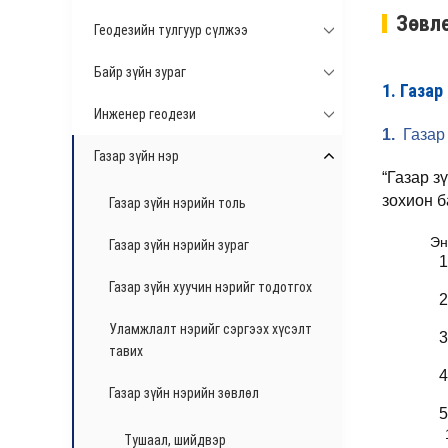
Зөвл
Геодезийн тулгуур сүлжээ
Байр зүйн зураг
1. Газар
Инженер геодези
1.
Газар
Газар зүйн нэр
“Газар з
зохион б
Газар зүйн нэрийн толь
Эн
Газар зүйн нэрийн зураг
1
Газар зүйн хуучин нэрийг тодотгох
2
Уламжлалт нэрийг сэргээх хүсэлт
3
тавих
4
Газар зүйн нэрийн зөвлөл
5
Тушаал, шийдвэр