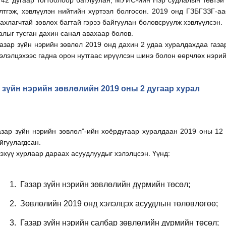
42 дугаар тогтоолоор батлуулан, МУИС-ийн Нэр судлалын төвтэй 
лтгэж, хэвлүүлэн нийтийн хүртээл болгосон. 2019 онд ГЗБГЗЗГ-аа
ахлагчтай зөвлөх багтай гэрээ байгуулан боловсруулж хэвлүүлсэн
алыг тусган дахин санал авахаар болов.
азар зүйн нэрийн зөвлөл 2019 онд дахин 2 удаа хуралдахдаа газа
элэлцэхээс гадна орон нутгаас ирүүлсэн шинэ болон өөрчлөх нэрий
 зүйн нэрийн зөвлөлийн 2019 оны 2 дугаар хурал
азар зүйн нэрийн зөвлөл”-ийн хоёрдугаар хуралдаан 2019 оны 12
йгуулагдсан.
эхүү хурлаар дараах асуудлуудыг хэлэлцсэн. Үүнд:
1.
Газар зүйн нэрийн зөвлөлийн дүрмийн төсөл;
2.
Зөвлөлийн 2019 онд хэлэлцэх асуудлын төлөвлөгөө;
3.
Газар зүйн нэрийн салбар зөвлөлийн дүрмийн төсөл;