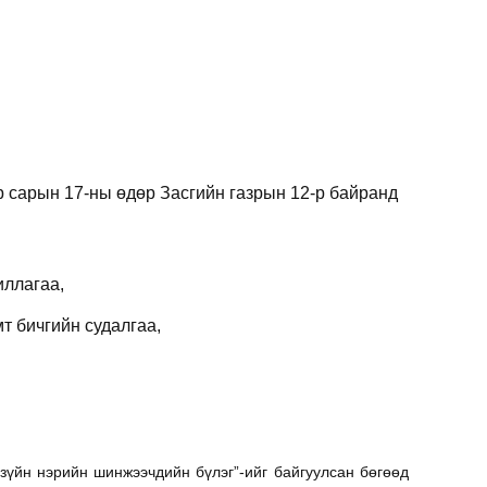
р сарын 17-ны өдөр Засгийн газрын 12-р байранд
иллагаа,
мт бичгийн судалгаа,
зүйн нэрийн шинжээчдийн бүлэг”-ийг байгуулсан бөгөөд