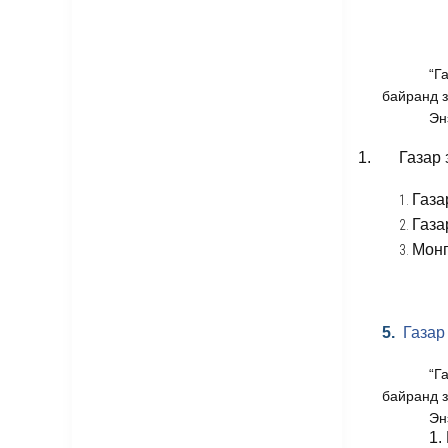
“Г
байранд з
Эн
1.
Газар 
Газа
Газа
Монг
5.
Газар
“Г
байранд з
Эн
1.