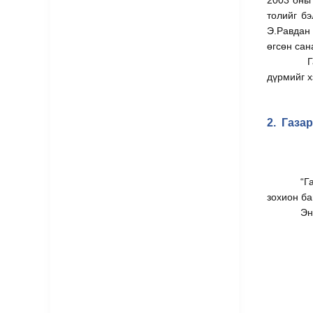
2003 оны 
толийг бэ
Э.Равдан 
өгсөн сан
Г
дүрмийг х
2.
Газар
“Г
зохион ба
Эн