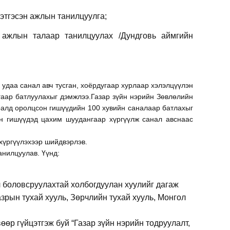
цэтгэсэн ажлын танилцуулга;
 ажлын талаар танилцуулах /Дундговь аймгийн
 удаа санал авч тусган, хоёрдугаар хурлаар хэлэлцүүлэн
аар батлуулахыг дэмжлээ.Газар зүйн нэрийн Зөвлөлийн
ралд оролцсон гишүүдийн 100 хувийн саналаар батлахыг
н гишүүдэд цахим шуудангаар хүргүүлж санал авснаас
хүргүүлэхээр шийдвэрлэв.
анилцуулав. Үүнд:
л боловсруулахтай холбогдуулан хуулийг дагаж
азрын тухай хууль, Зөрчлийн тухай хууль, Монгол
өр гүйцэтгэж буй “Газар зүйн нэрийн тодруулалт,