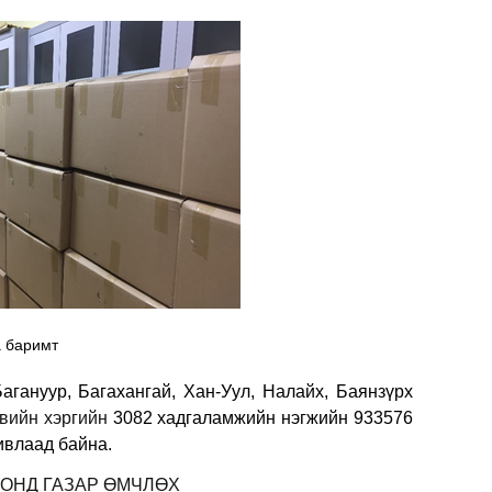
а баримт
Багануур, Багахангай, Хан-Уул, Налайх, Баянзүрх
вийн хэргийн
3082 хадгаламжийн нэгжийн 933576
ивлаад байна.
 ОНД ГАЗАР ӨМЧЛӨХ