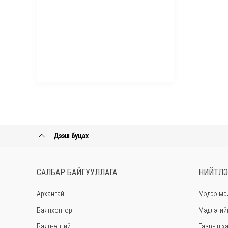
Дээш буцах
САЛБАР БАЙГУУЛЛАГА
НИЙТЛЭ
Архангай
Мэдээ мэ
Баянхонгор
Мэдлэгий
Баян-өлгий
Газрын ха