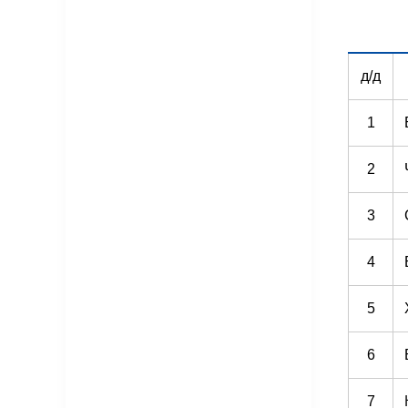
д/д
1
2
3
4
5
6
7