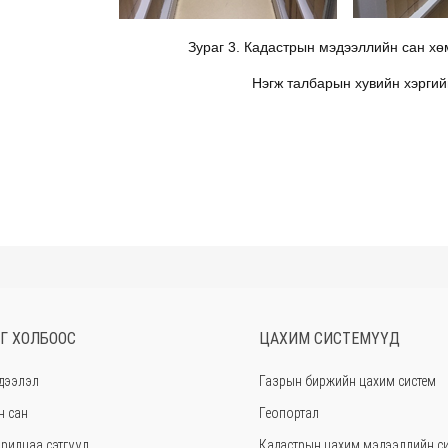
Зураг 3. Кадастрын мэдээллийн сан хө
Нэгж талбарын хувийн хэрги
Г ХОЛБООС
ЦАХИМ СИСТЕМҮҮД
дээлэл
Газрын биржийн цахим систем
н сан
Геопортал
рилцаа сэтгүүл
Кадастрын цахим мэдээллийн с