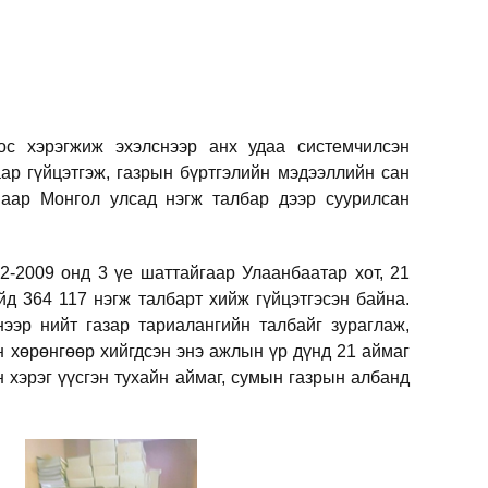
ос хэрэгжиж эхэлснээр анх удаа системчилсэн
ар гүйцэтгэж, газрын бүртгэлийн мэдээллийн сан
наар Монгол улсад нэгж талбар дээр суурилсан
2-2009 онд 3 үе шаттайгаар Улаанбаатар хот, 21
йд 364 117 нэгж талбарт хийж гүйцэтгэсэн байна.
ээр нийт газар тариалангийн талбайг зураглаж,
н хөрөнгөөр хийгдсэн энэ ажлын үр дүнд 21 аймаг
 хэрэг үүсгэн тухайн аймаг, сумын газрын албанд