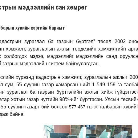
стрын мэдээллийн сан хөмрөг
барын хувийн хэргийн баримт
адастрын зураглал ба газрын бүртгэл” төсөл 2002 оно
ын хэмжилт, зураглалын ажлыг геодезийн хэмжилтийн арга
ж холбогдох мэдээ, мэдээллийг мэдээллийн санд оруулс
 газрын мэдээллийн систем байгуулагдсан.
слийн хүрээнд кадастрын хэмжилт, зураглалын ажлыг 200
сум, 55 суурин газар хамарсан нийт 1 549 158 га талба
40
ын зураглал ба газрын бүртгэлийн ажлыг хийж гүйцэтгэсн
тар хотын газар нутгийн 98%-ийг бүртгэсэн. Улсын төсвий
 55 суурин газарт бий болсон
нэгж талбарын хувийн
577 467
даж байна.