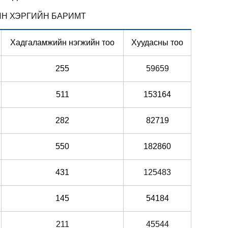
ВИЙН ХЭРГИЙН БАРИМТ
Хадгаламжийн нэгжийн тоо
Хуудасны тоо
255
59659
511
153164
282
82719
550
182860
431
125483
145
54184
211
45544