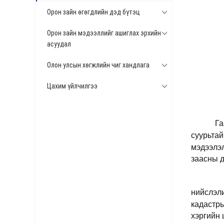
Орон зайн өгөгдлийн дэд бүтэц
Орон зайн мэдээллийг ашиглах эрхийн
асуудал
Олон улсын хөгжлийн чиг хандлага
Цахим үйлчилгээ
Га
суурьтай
мэдээлэл
заасны д
нийслэл
кадастр
хэргийн 