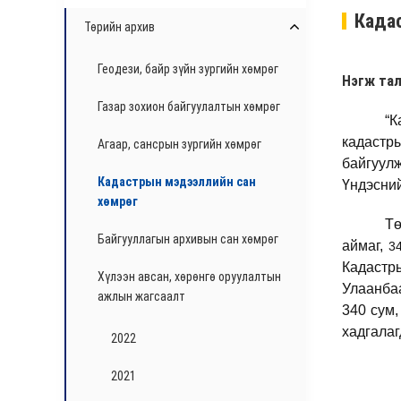
Када
Төрийн архив
Геодези, байр зүйн зургийн хөмрөг
Нэгж тал
Газар зохион байгуулалтын хөмрөг
“К
кадастр
Агаар, сансрын зургийн хөмрөг
байгуул
Кадастрын мэдээллийн сан
Үндэсний
хөмрөг
Тө
Байгууллагын архивын сан хөмрөг
аймаг,
3
Кадастр
Хүлээн авсан, хөрөнгө оруулалтын
Улаанбаа
ажлын жагсаалт
340 сум,
хадгалаг
2022
2021