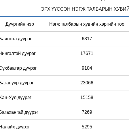
ЭРХ ҮҮССЭН НЭГЖ ТАЛБАРЫН ХУ
Дүүргийн нэр
Нэгж талбарын хувийн хэргийн тоо
Баянгол дүүрэг
6317
Чингэлтэй дүүрэг
17671
Сүхбаатар дүүрэг
9104
Багануур дүүрэг
23066
Хан-Уул дүүрэг
15158
Багахангай дүүрэг
7269
Налайх дүүрэг
5295