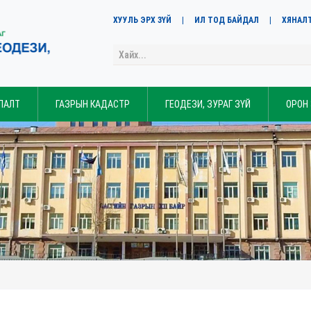
ХУУЛЬ ЭРХ ЗҮЙ
ИЛ ТОД БАЙДАЛ
ХЯНАЛ
ЛАЛТ
ГАЗРЫН КАДАСТР
ГЕОДЕЗИ, ЗУРАГ ЗҮЙ
ОРОН