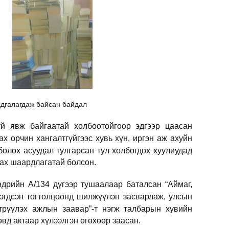
хадгалагдаж байсан байдал
үй явж байгаатай холбоотойгоор эдгээр цаасан
х орчин хангалтгүйгээс хувь хүн, иргэн аж ахуйн
 болох асуудал
тулгарсан тул холбогдох хуулиудад
лах шаардлагатай болсон.
дрийн А/134 дүгээр тушаалаар баталсан “Аймаг,
нэгдсэн тогтолцоонд шилжүүлэн засварлаж, улсын
втрүүлэх ажлын заавар”-т
нэгж талбарын хувийн
вд актаар хүлээлгэн өгөхөөр заасан.