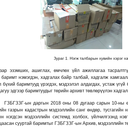
Зураг 1. Нэгж талбарын хувийн хэрэг 
зар эзэмших, ашиглах, өмчлөх үйл ажиллагаа тасралтг
 баримт нэмэгдэн, хадгалах байр талбай, хадгалж хамгаала
 бүхий баримтууд үрэгдэх, мэдээлэл алдагдах, устаж үгүй
агуу эдгээр баримтуудыг төрийн архивт төвлөрүүлэн хадга
ГЗБГЗЗГ-ын даргын 2018 оны 08 дугаар сарын 10-ны ө
ийн газрын кадастрын мэдээллийн санг өндөр, тусгагийн 
ын нэгдсэн мэдээллийн системд холбох, үйлчилгээнд нэ
цаасан сууртай баримтыг ГЗБГЗЗГ-ын Архив, мэдээллийн тө