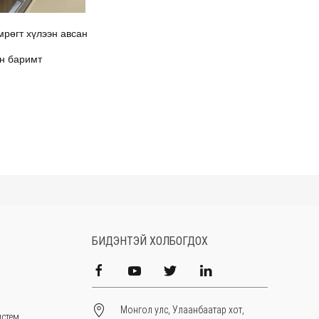
мрөгт хүлээн авсан
йн баримт
БИДЭНТЭЙ ХОЛБОГДОХ
Монгол улс, Улаанбаатар хот,
истем