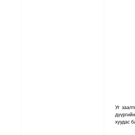
Уг заалт
дүүргийн
хуудас б