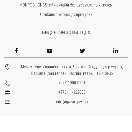
MONPOS - GNSS -ийн онлайн боловсруулалтын систем
Солбицол хооронд хөрвүүлэх
БИДЭНТЭЙ ХОЛБОГДОХ
Монгол улс, Улаанбаатар хот, Чингэлтэй дүүрэг, 4-р хороо,
Барилгачдын талбай, Засгийн газрын 12-р байр
+976-1900-0101
+976-11-322683
info@gazar.gov.mn