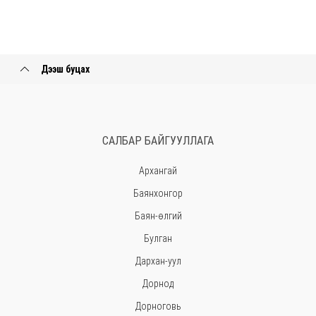
Дээш буцах
САЛБАР БАЙГУУЛЛАГА
Архангай
Баянхонгор
Баян-өлгий
Булган
Дархан-уул
Дорнод
Дорноговь