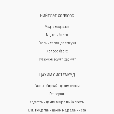
Дундговь
Говь-Алтай
НИЙТЛЭГ ХОЛБООС
Говьсүмбэр
Мэдээ мэдээлэл
Хэнтий
Мэдлэгийн сан
Ховд
Газрын харилцаа сэтгүүл
Хөвсгөл
Холбоо барих
Орхон
Түгээмэл асуулт, хариулт
Сэлэнгэ
Сүхбаатар
ЦАХИМ СИСТЕМҮҮД
Төв
Газрын биржийн цахим систем
Өмнөговь
Геопортал
Увс
Кадастрын цахим мэдээллийн систем
Өвөрхангай
Цэг, тэмдэгтийн цахим мэдээллийн сан
Завхан