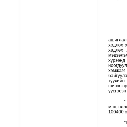
Газар з
ашиглал
хөдлөх х
хөдлөх 
мэдээлэ
хүрээнд 
ноогдуул
хэмжээг 
байгуул
түүхийн
шинжээр
үүсгэсэ
‘’
мэдээлл
100400 
‘’