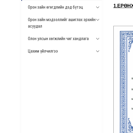
1.ЕРӨН
Орон зайн өгөгдлийн дэд бүтэц
Орон зайн мэдээллийг ашиглах эрхийн
асуудал
Олон улсын хөгжлийн чиг хандлага
Цахим үйлчилгээ