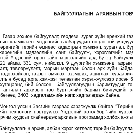
БАЙГУУЛЛАГЫН АРХИВЫН ТОВ
охион байгуулалт, геодези, зураг зүйн ерөнхий га
тын уламжлалт мэдлэгийг салбаруудын онцлогтой уялдуула
өрөнгийг төрийн өмнөөс кадастрын хэмжилт, зураглал, бү
хөрөнгийн мэдээллийн санг байгуулж, хэрэглэгчийг мэд
лтэй Үндэсний орон зайн мэдээллийн дэд бүтэц байгуулж
21 аймаг, 3
3
1 сум, нийслэл, 9 дүүргийн хэмжээнд газрын
алт, төвлөрүүлэлт, газрын маргаан болон эрх зүйн байда
тодорхойлон, газрыг өмчлөх, эзэмших, ашиглах, хуваарил
алтын бусад арга хэмжээг төлөвлөн хэрэгжүүлсээр ирсэн 
 хугацаанд бий болсон байгууллагуудын
баримтуудыг тө
 ангилан архивын тоо бүртгэлийн баримт бичгүүдийг х
н бөгөөд
3403 хадгаламжийн нэгж хадгалагдаж байна.
Монгол улсын Засгийн газраас хэрэгжүүлж байгаа
‘’
Төрийн
ийн технологи нэвтрүүлэх Үндэсний хөтөлбөр
’’
-ийн хүрээ
орчим хуудсыг скайнердэж архивын программд холбох ажлыг
Байгууллагын архив, албан хэрэг хөтлөлт, төрийн байгуулл