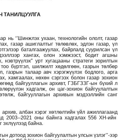
Ч ТАНИЛЦУУЛГА
зар нь
‘’
Шинжлэх ухаан, технологийн ололт, газар
х, газар ашиглалтыг төлөвлөх, эдлэн газар, үл
ртгэлээр баталгаажуулах, байрлалд суурилсан үл
ээллээр хангах,
олон хэмжээст, бодит агшны
, нэвтрүүлэх” урт хугацааны стратеги зорилтын
 тоо бүртгэл, шилжилт хөдөлгөөн, газрын төлбөр
л, газрын талаар авч хэрэгжүүлэх бодлого, арга
ах, хамгаалах, нөхөн сэргээх болон газар зохион
бөгөөд
байгууллагын архивт, ГЗБГЗЗГ-ын бүхий л
влөрүүлэн хадгалж, он цаг-зохион байгуулалтын
өтөлж, байгууллагын архивын мэдээллийн санг
 архив, албан хэрэг хөтлөлтийн үйл ажиллагаанд
нд 2003-
-2021 оны байнга хадгалах 556 ХН-ийн
 эхлүүлээд байна.
агын дотоод зохион байгуулалтын улсын үзлэг
’’
-ээр