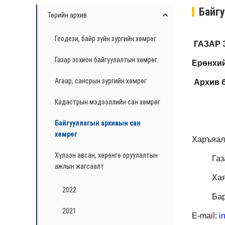
Байг
Төрийн архив
Геодези, байр зүйн зургийн хөмрөг
ГАЗАР 
Газар зохион байгуулалтын хөмрөг
Ерөнхи
Агаар, сансрын зургийн хөмрөг
Архив б
Кадастрын мэдээллийн сан хөмрөг
Байгууллагын архивын сан
хөмрөг
Харъяал
Хүлээн авсан, хөрөнгө оруулалтын
Газ
ажлын жагсаалт
Ха
2022
Бар
2021
E-mail:
i