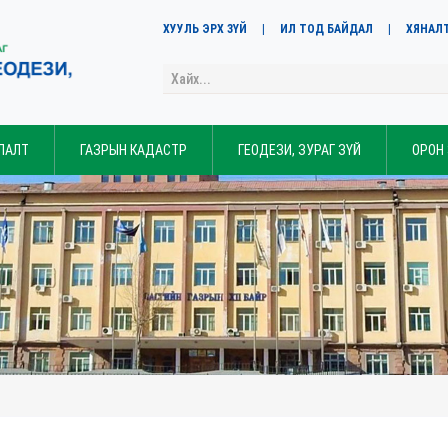
ХУУЛЬ ЭРХ ЗҮЙ
ИЛ ТОД БАЙДАЛ
ХЯНАЛ
ЛАЛТ
ГАЗРЫН КАДАСТР
ГЕОДЕЗИ, ЗУРАГ ЗҮЙ
ОРОН