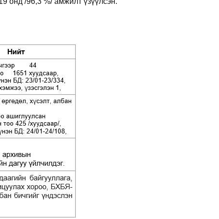
19 онд /96,3 %/ амжилт үзүүлсэн.