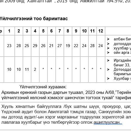
н 2009 онд “Хангалттай” , 2015 онд “Амжилттай” /94.5%/, 20