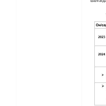
шалгагда