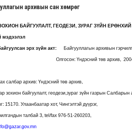
ууллагын архивын сан хөмрөг
ЗОХИОН БАЙГУУЛАЛТ, ГЕОДЕЗИ, ЗУРАГ ЗҮЙН ЕРӨНХИ
й мэдээлэл
айгуулсан эрх зүйн акт
:
Байгууллагын архивын гэрчилг
Олгосон
:
Үндэсний төв архив,
200
ах салбар архив
:
Үндэсний төв архив,
ар зохион байгуулалт, геодези,зураг зүйн газрын Салбарын 
яг
: 15170.
Улаанбаатар хот, Чингэлтэй дүүрэг,
илгачдын талбай 3,
tel/fax 976-51-
260203,
nfo@gazar.gov.mn