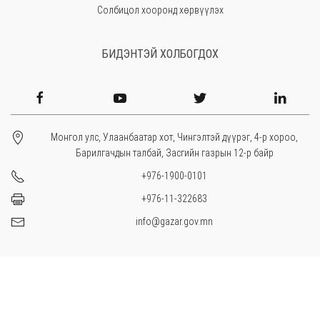
Солбицол хооронд хөрвүүлэх
БИДЭНТЭЙ ХОЛБОГДОХ
Монгол улс, Улаанбаатар хот, Чингэлтэй дүүрэг, 4-р хороо,
Барилгачдын талбай, Засгийн газрын 12-р байр
+976-1900-0101
+976-11-322683
info@gazar.gov.mn
© 2026. Газар зохион байгуулалт, геодези, зураг зүйн ерөнхий
газар.