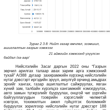
Зураг 2.3.8: Нийт газар өмчлөл, эзэмшил,
ашиглалтын газрын хэмжээг
21 аймгийн хэмжээнд үзүүлсэн
байдал /га-аар/
Нийслэлийн Засаг даргын 2022 оны “Газрын
зөрчил арилгах талаар авах зарим арга хэмжээний
тухай” А/388
дугаар
захирамжийн хүрээнд нийслэлийн
нутаг дэвсгэрт иргэдийн эрүүл, аюулгүй орчинд амьдрах
эрхийг хангах, газар ашиглалтыг сайжруулах, явган
хүний зам, талбайн хүрэлцээ хангамжийг нэмэгдүүлэх,
авто замын түгжрэлийг бууруулах, онцгой чиг үүргийн
байгууллагуудын тээврийн хэрэгслийг чөлөөтэй
нэвтрэх, тохижилтын ажил гүйцэтгэх боломжийг
бүрдүүлэх зорилгоор нийслэлийн нутаг дэвсгэрт 188