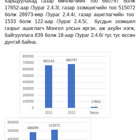
харьцуулахад газар өмчлөгчийн тоо 680
797
болж
1
7652
-аар /Зураг 2.4.3/, газар эзэмшигчийн тоо
515072
болж
28973
-өөр /Зураг 2.4.4/, газар ашиглагчийн тоо
1533 болж 122-аар /Зураг 2.4.5/,
бусдын эзэмшил
газрыг ашиглагч Монгол улсын иргэн, аж ахуйн нэгж,
байгууллага 839 болж 18-аар /Зураг 2.4.6/ тус тус өссөн
дүнтэй байна.