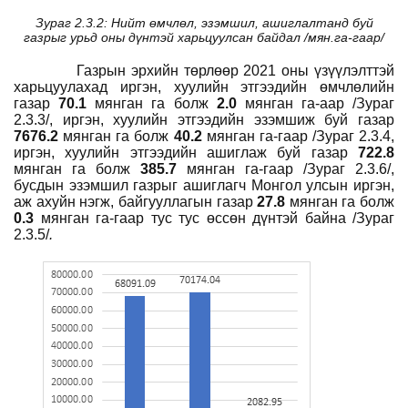
Зураг 2.3.2: Нийт өмчлөл, эзэмшил, ашиглалтанд буй
газрыг урьд оны дүнтэй харьцуулсан байдал /мян.га-гаар/
Газрын эрхийн төрлөөр 2021 оны үзүүлэлттэй
харьцуулахад иргэн, хуулийн этгээдийн өмчлөлийн
газар
70.1
мянган
га болж
2.0
мянган
га-аар /Зураг
2.3.3/, иргэн, хуулийн этгээдийн эзэмшиж буй газар
7676.2
мянган
га болж
40.2
мянган
га-гаар /Зураг 2.3.
4
,
иргэн, хуулийн этгээдийн ашиглаж буй газар
722.8
мянган га болж
385.7
мянган га-гаар /Зураг 2.3.
6
/,
бусдын эзэмшил газрыг ашиглагч Монгол улсын иргэн,
аж ахуйн нэгж, байгууллагын газар
27.8
мянган
га болж
0.3
мянган
га-гаар тус тус өссөн дүнтэй байна /Зураг
2.3.5/
.