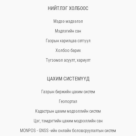
Говь-Алтай
НИЙТЛЭГ ХОЛБООС
Говьсүмбэр
Мэдээ мэдээлэл
Хэнтий
Мэдлэгийн сан
Ховд
Газрын харилцаа сэтгүүл
Хөвсгөл
Холбоо барих
Орхон
Түгээмэл асуулт, хариулт
Сэлэнгэ
Сүхбаатар
ЦАХИМ СИСТЕМҮҮД
Төв
Газрын биржийн цахим систем
Өмнөговь
Геопортал
Увс
Кадастрын цахим мэдээллийн систем
Өвөрхангай
Цэг, тэмдэгтийн цахим мэдээллийн сан
Завхан
MONPOS - GNSS -ийн онлайн боловсруулалтын систем