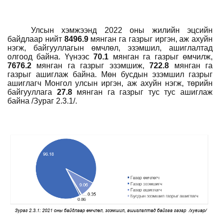
Улсын хэмжээнд 2022 оны жилийн эцсийн
байдлаар нийт
849
6.9
мянган
га газрыг иргэн, аж ахуйн
нэгж, байгууллагын өмчлөл, эзэмшил, ашиглалтад
олгоод байна.
Үүнээс
70.1
мянган
га
газрыг
өмчилж,
7676.2
мянган
га
газрыг
эзэмшиж
,
722.8
мянган
га
газрыг ашиглаж
байна
. Мөн бусдын эзэмшил газрыг
ашиглагч Монгол улсын иргэн, аж ахуйн нэгж, төрийн
байгууллага
27.8
мянган
га газрыг тус тус ашиглаж
байна /Зураг 2.3.1/.