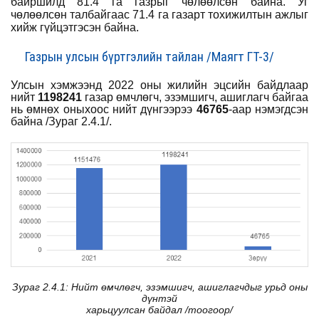
байршилд 81.4 га газрыг чөлөөлсөн байна.
Уг
чөлөөлсөн талбайгаас 71.4 га газарт тохижилтын ажлыг
хийж гүйцэтгэсэн байна.
Газрын улсын бүртгэлийн тайлан /Маягт ГТ-3/
Улсын хэмжээнд 2022 оны жилийн эцсийн байдлаар
нийт
1198241
газар өмчлөгч, эзэмшигч, ашиглагч байгаа
нь өмнөх оныхоос нийт дүнгээрээ
46765
-аар нэмэгдсэн
байна /Зураг 2.4.1/.
Зураг 2.4.1: Нийт өмчлөгч, эзэмшигч, ашиглагчдыг урьд оны
дүнтэй
харьцуулсан байдал /тоогоор/