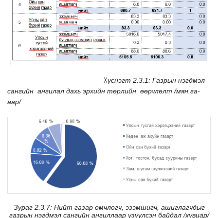
Х
үснэгт 2.3.1: Газрын нэгдмэл
сангийн
ангилал дахь эрхийн төрлийн
өөрчлөлт
/
мян.га-
аар/
Зураг 2.3.7: Нийт газар өмчлөгч, эзэмшигч, ашиглагчдыг
газрын нэгдмэл сангийн ангиллаар үзүүлсэн байдал /хувиар/