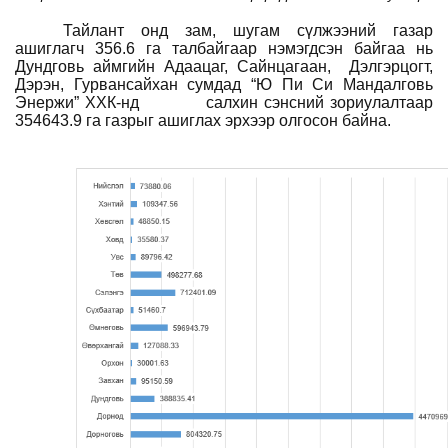
Тайлант онд зам, шугам сүлжээний газар
ашиглагч 356.6 га талбайгаар нэмэгдсэн байгаа нь
Дундговь аймгийн
Адаацаг, Сайнцагаан,
Дэлгэрцогт,
Дэрэн, Гурвансайхан сумдад “Ю Пи Си Мандалговь
Энержи” ХХК-нд
салхин сэнсний зориулалтаар
354643.9 га газрыг ашиглах эрхээр олгосон байна.