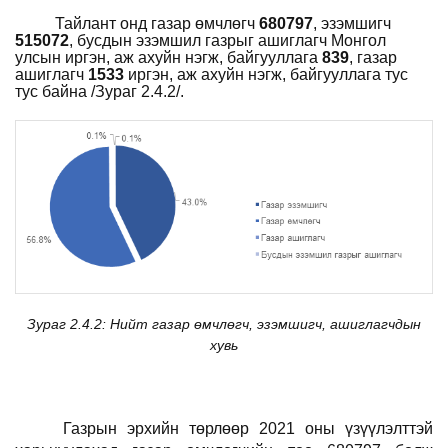
Тайлант онд газар өмчлөгч
680
797
, эзэмшигч
51
5072
, бусдын эзэмшил газрыг ашиглагч Монгол
улсын иргэн, аж ахуйн нэгж, байгууллага
839
, газар
ашиглагч
1533
иргэн, аж ахуйн нэгж, байгууллага тус
тус байна /Зураг 2.4.2/.
Зураг 2.4.2: Нийт газар өмчлөгч, эзэмшигч, ашиглагчдын
хувь
Газрын эрхийн төрлөөр 2021 оны үзүүлэлттэй