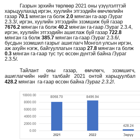
Газрын эрхийн төрлөөр 2021 оны үзүүлэлттэй
харьцуулахад иргэн, хуулийн этгээдийн өмчлөлийн
газар
70.1
мянган
га болж
2.0
мянган
га-аар /Зураг
2.3.3/, иргэн, хуулийн этгээдийн эзэмшиж буй газар
7676.2
мянган
га болж
40.2
мянган
га-гаар /Зураг 2.3.
4
,
иргэн, хуулийн этгээдийн ашиглаж буй газар
722.8
мянган га болж
385.7
мянган га-гаар /Зураг 2.3.
6
/,
бусдын эзэмшил газрыг ашиглагч Монгол улсын иргэн,
аж ахуйн нэгж, байгууллагын газар
27.8
мянган
га болж
0.3
мянган
га-гаар тус тус өссөн дүнтэй байна /Зураг
2.3.5/
.
Тайлант оны газар, өмчлөгч, эзэмшигч,
ашиглагчийн нийт талбайг 20
21
онтой харьцуулбал
428.2
мянган
га-гаар өссөн байна
/З
ураг 2.3.2
/.