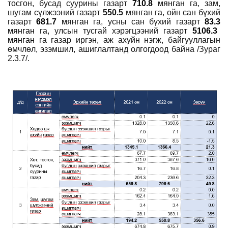
тосгон, бусад суурины газарт
710.8
мянган
га, зам,
шугам сүлжээний газарт
550.5
мянган
га, ойн сан бүхий
газарт
681.7
мянган
га, усны сан бүхий газарт
83.3
мянган
га, улсын тусгай хэрэгцээний газарт
5106.3
мянган
га газар иргэн, аж ахуйн нэгж, байгууллагын
өмчлөл, эзэмшил, ашиглалтанд олгогдоод байна /Зураг
2.3.7/.