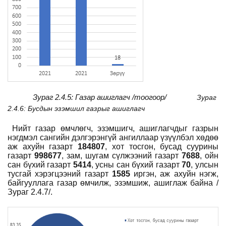
Зураг 2.4.5: Газар ашиглагч /тоогоор/
Зураг
2.4.6: Бусдын эзэмшил газрыг
ашиглагч
Нийт газар өмчлөгч, эзэмшигч, ашиглагчдыг газрын
нэгдмэл сангийн дэлгэрэнгүй ангиллаар үзүүлбэл хөдөө
аж ахуйн газарт
18480
7
, хот тосгон, бусад суурины
газарт
99
8677
, зам, шугам сүлжээний газарт
768
8
, ойн
сан бүхий газарт
5414
, усны сан бүхий газарт
70
, улсын
тусгай хэрэгцээний газарт
1585
иргэн, аж ахуйн нэгж,
байгууллага газар өмчилж, эзэмшиж, ашиглаж байна /
Зураг 2.4.7/.