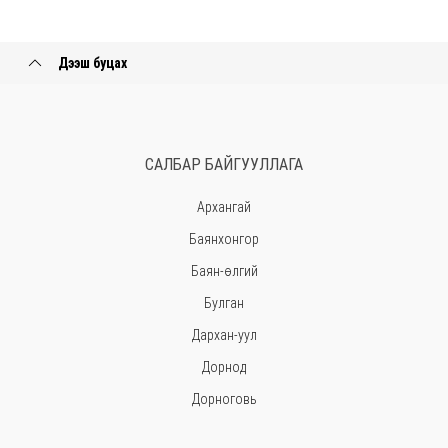
Дээш буцах
САЛБАР БАЙГУУЛЛАГА
Архангай
Баянхонгор
Баян-өлгий
Булган
Дархан-уул
Дорнод
Дорноговь
Дундговь