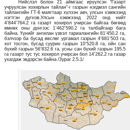
Нийслэл болон 21 а
йм
гаас ирүүлсэн
“
Газарт
учруулсан хохирлын тайлан
”
-г газрын нэгдмэл сангийн
тайлангийн
ГТ-6 маягтаар хүлээн авч, улсын хэмжээнд
нэгтгэн дүгнэв.У
лсын хэмжээнд 2022 онд нийт
4’844’764.2 га газарт хохирол учирсан
байгаа бөгөөд
өмнөх оны дүнгээс
1’462’590.2
га талбайгаар бага
байна. Үүнийг
ангилан
үзвэл тариалангийн
81
’
450.2
га,
бэлчээр ба бусад өвслөг ургамал газрын
4
’681’503 га,
хот тосгон, бусад суурин газрын 10’520.8 га, ойн сан
бүхий газрын 56’832.6 га, усны сан бүхий газрын 195.5
га газарт тус тус хохирол учирсан бол 14’262.2 га газар
ухагдаж эвдэрсэн байна
/Зураг 2.5.1/