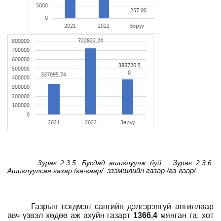
Зураг 2.3.5: Бусдад ашиглуулж буй
З
ураг 2.3.6:
Ашиглуулсан газар /га-гаар/
эзэмшлийн газар /га-гаар/
Газрын нэгдмэл сангийн дэлгэрэнгүй ангиллаар
авч үзвэл хөдөө аж ахуйн газарт
1366.4
мянган
га, хот