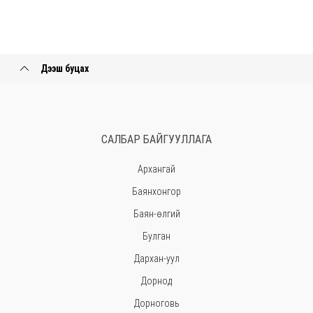
Дээш буцах
САЛБАР БАЙГУУЛЛАГА
Архангай
Баянхонгор
Баян-өлгий
Булган
Дархан-уул
Дорнод
Дорноговь