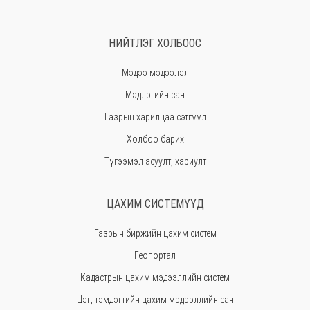
Дундговь
Говь-Алтай
НИЙТЛЭГ ХОЛБООС
Говьсүмбэр
Мэдээ мэдээлэл
Хэнтий
Мэдлэгийн сан
Ховд
Газрын харилцаа сэтгүүл
Хөвсгөл
Холбоо барих
Орхон
Түгээмэл асуулт, хариулт
Сэлэнгэ
Сүхбаатар
ЦАХИМ СИСТЕМҮҮД
Төв
Газрын биржийн цахим систем
Өмнөговь
Геопортал
Увс
Кадастрын цахим мэдээллийн систем
Өвөрхангай
Цэг, тэмдэгтийн цахим мэдээллийн сан
Завхан