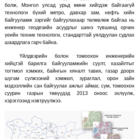
бол
ж,
Монгол улсад урьд өмнө хийгдэж байгаагүй
технологи бүхий метро, давхар зам, нефть хийн
байгууламж зэргийг байгуулахаар төлөвлөж байгаа нь
инжене
р
геодезийн асуудлыг шинэ түвшинд орчин
үеийн техник технологи, стандарттай уялдуулан судлах
шаардлага гарч байна.
Үйлдвэрийн болон томоохон инженерийн
хийцтэй барилга байгууламжийн суулт, хазайлтыг
тогтмол хэмжих, байнгын хяналт тавих
, г
азар доорх
шугам сүлжээний хэмжил, зураглал, орон зайн
мэдээллийн сан байгуулах ажлыг аймаг, сум, томоохон
суурин газрын төвүүдэд 2013 оноос эхлүү
лж,
хэрэглээнд нэвтрүүлжээ.