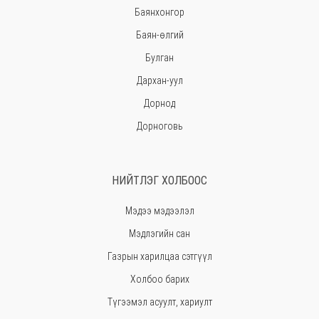
Баянхонгор
Баян-өлгий
Булган
Дархан-уул
Дорнод
Дорноговь
Дундговь
Говь-Алтай
НИЙТЛЭГ ХОЛБООС
Говьсүмбэр
Мэдээ мэдээлэл
Хэнтий
Мэдлэгийн сан
Ховд
Газрын харилцаа сэтгүүл
Хөвсгөл
Холбоо барих
Орхон
Түгээмэл асуулт, хариулт
Сэлэнгэ