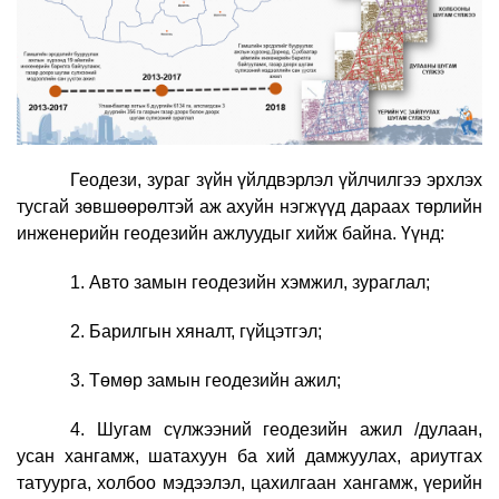
Геодези, зураг зүйн үйлдвэрлэл үйлчилгээ эрхлэх
тусгай зөвшөөрөлтэй аж ахуйн нэгжүүд дараах төрлийн
инженерийн геодезийн ажлуудыг хийж байна. Үүнд:
1. Авто замын геодезийн хэмжил, зураглал;
2. Барилгын хяналт, гүйцэтгэл;
3. Төмөр замын геодезийн ажил;
4. Шугам сүлжээний геодезийн ажил /
дулаан,
усан хангамж, шатахуун ба хий дамжуулах, ариутгах
татуурга, холбоо мэдээлэл, цахилгаан хангамж, үерийн