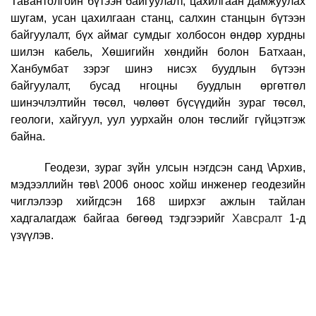
Тавантолгойн бүтээн байгуулалт, цахилгаан дамжуулах
шугам, усан цахилгаан станц, салхин станцын бүтээн
байгуулалт, бүх аймаг су
м
дыг холбосон өндөр хурдны
шилэн кабель, Хөш
и
гийн хөндийн болон Батхаан,
Ханбумбат зэрэг шинэ нисэх буудлын бүтээн
байгуулалт, бусад
нгоцны буудлын өргөтгөл
шинэчлэлтийн төсөл, чөлөөт бүсүүдийн зураг төсөл,
геологи
,
хайгуул
,
уул уурхайн олон төслийг гүйцэтгэж
байна.
Геодези, зураг зүйн улсын нэгдсэн санд \
Архив,
м
эдээллийн төв\
2006 оноос хойш инженер геодезийн
чиглэлээр хийгдсэн 168 ширхэг ажлын тайлан
хадгалагдаж байгаа бөгөөд тэдгээрийг
Х
авсралт
1-д
үзүүлэв.