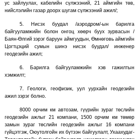
ус зайлуулах, кабелийн сүлжээний, 21 аймгийн төв,
нийслэлийн
газар доорх шугам сүлжээний ажил/;
5. Нисэх буудал /аэродром/-ын барилга
байгууламжийн болон онгоц хөөрч буух зурвасын /
Баян-Өлгий зэрэг баруун аймгуудын, Өмнөговь аймгийн
Цогтцэций сумын шинэ нисэх буудал/ инженер
геодезийн ажил;
6. Барилга байгууламжийн хэв гажилтын
хэмжилт;
7. Геологи, геофизик, уул уурхайн геодезийн
ажил зэрэг болно.
8000 орчим км автозам, гүүрийн зураг төслийн
геодезийн ажлыг 21 компани, 1500 орчим км төмөр
замын зураг төслийн геодезийн ажлыг 16 компани
гүйцэтгэж, Оюутолгойн их бүтээн байгуулалт, Ухаахудаг-