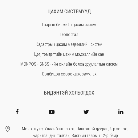
Сүхбаатар
ЦАХИМ СИСТЕМҮҮД
Төв
Газрын биржийн цахим систем
Өмнөговь
Геопортал
Увс
Кадастрын цахим мэдээллийн систем
Өвөрхангай
Цэг, тэмдэгтийн цахим мэдээллийн сан
Завхан
MONPOS - GNSS -ийн онлайн боловсруулалтын систем
Солбицол хооронд хөрвүүлэх
БИДЭНТЭЙ ХОЛБОГДОХ
Монгол улс, Улаанбаатар хот, Чингэлтэй дүүрэг, 4-р хороо,
Барилгачдын талбай, Засгийн газрын 12-р байр