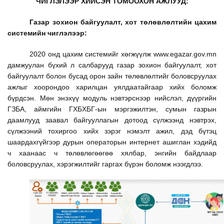
ЧИГЛЭЛЭЭР ХИЙСЭН ТОМООХОН АЖЛУУД:
Газар зохион байгуулалт, хот төлөвлөлтийн цахим
системийн чиглэлээр:
2020 онд цахим системийг хөгжүүлж www.egazar.gov.mn
дамжуулан бүхий л салбарууд газар зохион байгуулалт, хот
байгуулалт болон бусад орон зайн төлөвлөлтийг боловсруулах
ажлыг хоорондоо харилцан уялдаатайгаар хийх боломж
бүрдсэн. Мөн энэхүү модуль нэвтэрснээр нийслэл, дүүргийн
ГЗБА, аймгийн ГХБХБГ-ын мэргэжилтэн, сумын газрын
даамлууд заавал байгууллагын дотоод сүлжээнд нэвтрэх,
сүлжээний тохиргоо хийх зэрэг нэмэлт ажил, дэд бүтэц
шаардахгүйгээр дурын операторын интернет ашиглан хэдийд
ч хаанаас ч төлөвлөгөөгөө хялбар, энгийн байдлаар
боловсруулах, хэрэгжилтийг гаргах бүрэн боломж нээгдлээ.