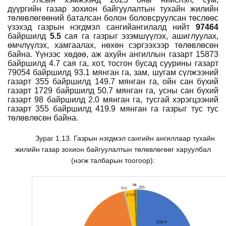
дүүргийн газар зохион байгуулалтын тухайн жилийн
төлөвлөгөөний баталсан болон боловсруулсан төслөөс
үзэхэд газрын нэгдмэл сангийангилалд нийт
97464
байршилд
5.5
сая га газрыг эзэмшүүлэх, ашиглуулах,
өмчлүүлэх, хамгаалах, нөхөн сэргээхээр төлөвлөсөн
байна. Үүнээс хөдөө, аж ахуйн ангиллын газарт 15873
байршилд 4.7 сая га, хот, тосгон бусад суурины газарт
79054 байршилд 93.1 мянган га, зам, шугам сүлжээний
газарт 355 байршилд 149.7 мянган га, ойн сан бүхий
газарт 1729 байршилд 50.7 мянган га, усны сан бүхий
газарт 98 байршилд 2.0 мянган га, тусгай хэрэгцээний
газарт 355 байршилд 419.9 мянган га газрыг тус тус
төлөвлөсөн байна.
Зураг 1.13. Газрын нэгдмэл сангийн ангиллаар тухайн
жилийн газар зохион байгуулалтын төлөвлөгөөг харуулбал
(нэгж талбарын тоогоор):