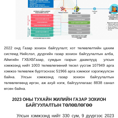
2022 онд Газар зохион байгуулалт, хот төлөвлөлтийн цахим
системд Нийслэл, дүүргийн газар зохион байгуулалтын алба,
Аймгийн ГХБХБГазар, сумдын газрын даамлууд улсын
хэмжээнд нийт 1003 төлөвлөгөөний төсөл үүсгэж 107949 арга
хэмжээ төлөвлөж бүртгэснээс 51966 арга хэмжээг хэрэгжүүлсэн
байна. Улсын хэмжээнд газар зохион байгуулалтын
төлөвлөгөөнд иргэн, аж ахуй нэгж, байгууллагаас 8838 санал
өгсөн байна.
2023 ОНЫ ТУХАЙН ЖИЛИЙН ГАЗАР ЗОХИОН
БАЙГУУЛАЛТЫН ТӨЛӨВЛӨГӨӨ
Улсын хэмжээнд нийт 330 сум, 9 дүүргээс 2023