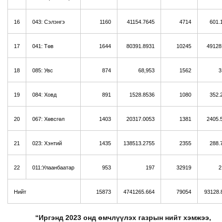
16
043: Сэлэнгэ
1160
41154.7645
4714
601.
17
041: Төв
1644
80391.8931
10245
49128
18
085: Увс
874
68,953
1562
3
19
084: Ховд
891
1528.8536
1080
352.
20
067: Хөвсгөл
1403
20317.0053
1381
2405.
21
023: Хэнтий
1435
138513.2755
2355
288.
22
011:Улаанбаатар
953
197
32919
2
Нийт
15873
4741265.664
79054
93128.
“Иргэнд 2023 онд өмчлүүлэх газрын нийт хэмжээ,