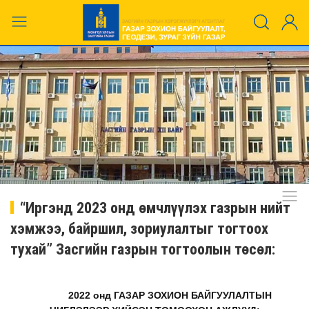
“Иргэнд 2023 онд өмчлүүлэх газрын нийт
хэмжээ, байршил, зориулалтыг тогтоох
тухай” Засгийн газрын тогтоолын төсөл:
2022 онд ГАЗАР ЗОХИОН БАЙГУУЛАЛТЫН