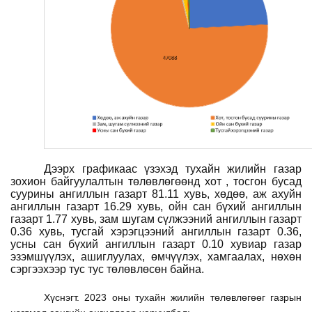
Дээрх графикаас үзэхэд тухайн жилийн газар
зохион байгуулалтын төлөвлөгөөнд хот , тосгон бусад
суурины ангиллын газарт 81.11 хувь, хөдөө, аж ахуйн
ангиллын газарт 16.29 хувь, ойн сан бүхий ангиллын
газарт 1.77 хувь, зам шугам сүлжээний ангиллын газарт
0.36 хувь, тусгай хэрэгцээний ангиллын газарт 0.36,
усны сан бүхий ангиллын газарт 0.10 хувиар газар
эзэмшүүлэх, ашиглуулах, өмчүүлэх, хамгаалах, нөхөн
сэргээхээр тус тус төлөвлөсөн байна.
Хүснэгт. 2023 оны тухайн жилийн төлөвлөгөөг газрын