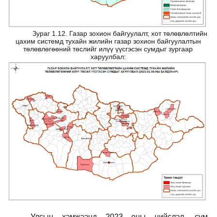
Зураг 1.12. Газар зохион байгуулалт, хот төлөвлөлтийн
цахим системд тухайн жилийн газар зохион байгуулалтын
төлөвлөгөөний төслийг илүү үүсгэсэн сумдыг зургаар
харуулбал:
Улсын хэмжээнд 2023 оны нийслэл, сум,