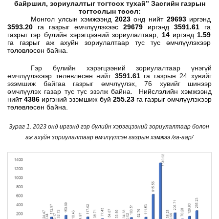
байршил, зориулалтыг тогтоох тухай” Засгийн газрын
тогтоолын төсөл:
Монгол улсын хэмжээнд
2023
онд нийт
29693
иргэнд
3593.20
га газрыг өмчлүүлэхээс
29679
иргэнд
3591.61
га
газрыг гэр бүлийн хэрэгцээний зориулалтаар,
14
иргэнд
1.59
га газрыг аж ахуйн зориулалтаар тус тус өмчлүүлэхээр
төлөвлөсөн байна.
Гэр бүлийн хэрэгцээний зориулалтаар үнэгүй
өмчлүүлэхээр төлөвлөсөн нийт
3591.61
га газрын 24 хувийг
эзэмшиж байгаа газрыг өмчлүүлэх, 76 хувийг шинээр
өмчлүүлэх газар тус тус эзэлж байна.
Нийслэлийн хэмжээнд
нийт
4386
иргэний эзэмшиж буй
255.23
га газрыг өмчлүүлэхээр
төлөвлөсөн байна.
Зураг 1. 2023 онд иргэнд гэр бүлийн хэрэгцээний зориулалтаар болон
аж ахуйн зориулалтаар өмчлүүлсэн газрын хэмжээ /га-аар/