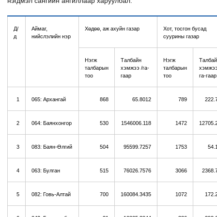
нэгдмэл сангийн ангиллаар харуулбал:
Д/
Аймаг,
Хөдөө, аж ахуйн газар
Хот, тосгон бусад
д
нийслэлийн нэр
суурины газар
Нэгж
Талбайн
Нэгж
Талбай
талбарын
хэмжээ /га-
талбарын
хэмжээ
тоо
гаар
тоо
га-гаар
1
065: Архангай
868
65.8012
789
222.
2
064: Баянхонгор
530
1546006.118
1472
12705.
3
083: Баян-Өлгий
504
95599.7257
1753
54.
4
063: Булган
515
76026.7576
3066
2368.
5
082: Говь-Алтай
700
160084.3435
1072
172.