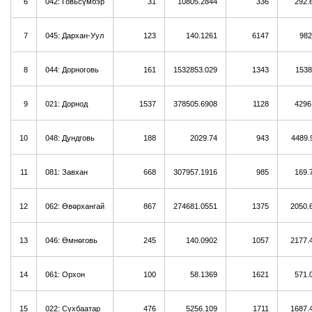
6
042: Говьсүмбэр
31
10805.2844
336
292.
7
045: Дархан-Уул
123
140.1261
6147
982
8
044: Дорноговь
161
1532853.029
1343
1538
9
021: Дорнод
1537
378505.6908
1128
4296
10
048: Дундговь
188
2029.74
943
4489.
11
081: Завхан
668
307957.1916
985
169.
12
062: Өвөрхангай
867
274681.0551
1375
2050.
13
046: Өмнөговь
245
140.0902
1057
2177.
14
061: Орхон
100
58.1369
1621
571.
15
022: Сүхбаатар
476
5256.109
1711
1687.