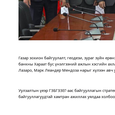
Газар зохион байгуулалт, геодези, зураг зүйн ер
банкны Хараат бус үнэлгээний ажлын хэсгийн ахл
Лазаро, Марк Леандер Мендоза нарыг хүлээн авч 
Уулзалтын үеэр ГЗБГЗЗЕГ-аас байгууллагын стратег
байгууллагуудтай хамтран ажиллах уялдаа холбоо