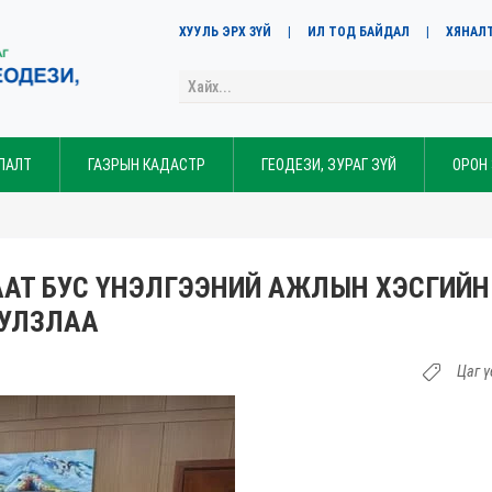
ХУУЛЬ ЭРХ ЗҮЙ
ИЛ ТОД БАЙДАЛ
ХЯНАЛ
ЛАЛТ
ГАЗРЫН КАДАСТР
ГЕОДЕЗИ, ЗУРАГ ЗҮЙ
ОРОН
АТ БУС ҮНЭЛГЭЭНИЙ АЖЛЫН ХЭСГИЙН
УУЛЗЛАА
Цаг ү