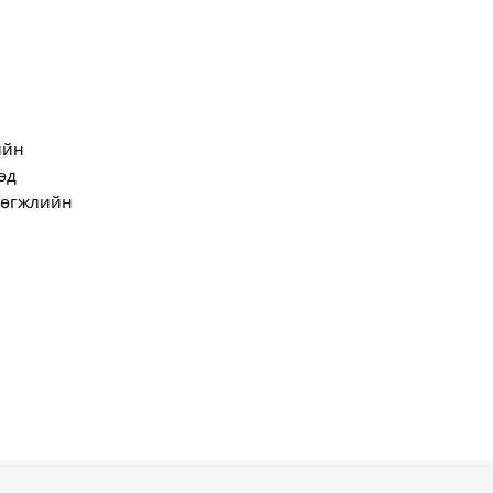
йн 
д 
хөгжлийн 