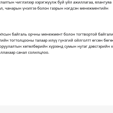
лалтын чиглэлээр хэрэгжүүлж буй үйл ажиллагаа, ялангуяа 
л, чанарын үнэлгээ болон газрын нэгдсэн менежментийн 
Улсын байгаль орчны менежмент болон тогтвортой байгали
йн тогтолцооны талаар илүү гүнзгий ойлголтт өгсөн бөгөө
оруулалтын хөтөлбөрийн хүрээнд сумын нутаг дэвсгэрийн 
ллахаар санал солилцлоо.