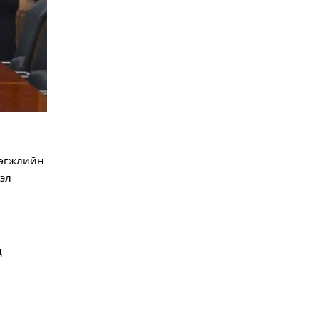
өгжлийн 
л 
 