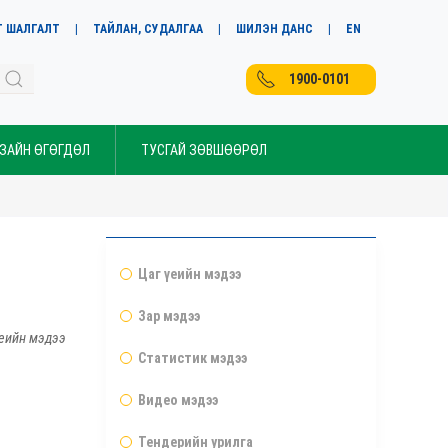
Т ШАЛГАЛТ
ТАЙЛАН, СУДАЛГАА
ШИЛЭН ДАНС
EN
1900-0101
 ЗАЙН ӨГӨГДӨЛ
ТУСГАЙ ЗӨВШӨӨРӨЛ
Цаг үеийн мэдээ
Зар мэдээ
еийн мэдээ
Статистик мэдээ
Видео мэдээ
Тендерийн урилга