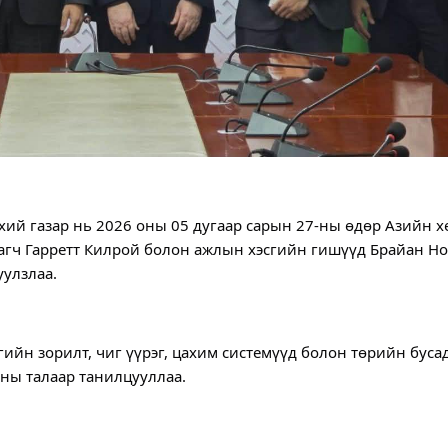
өнхий газар нь 2026 оны 05 дугаар сарын 27-ны өдөр Азийн х
агч Гарретт Килрой болон ажлын хэсгийн гишүүд Брайан Ноэ
уулзлаа.
ийн зорилт, чиг үүрэг, цахим системүүд болон төрийн бусад
ны талаар танилцууллаа.