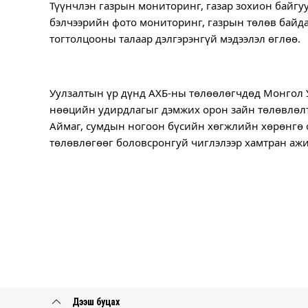
Түүнчлэн газрын мониторинг, газар зохион байгуу
бэлчээрийн фото мониторинг, газрын төлөв байда
тогтолцооны талаар дэлгэрэнгүй мэдээлэл өглөө.
Уулзалтын үр дүнд АХБ-ны төлөөлөгчдөд Монгол 
нөөцийн удирдлагыг дэмжих орон зайн төлөвлөлти
Аймаг, сумдын ногоон бүсийн хөгжлийн хөрөнгө 
төлөвлөгөөг боловсронгуй чиглэлээр хамтран ажи
Дээш буцах