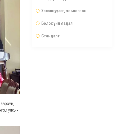
Хэлэлцүүлэг, зөвлөгөөн
Болох үйл явдал
Стандарт
азарзүй,
нгол улсын