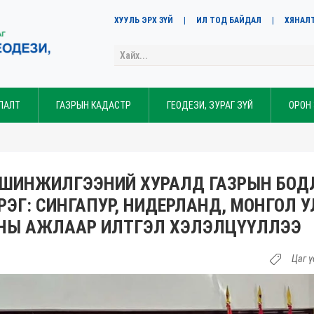
ХУУЛЬ ЭРХ ЗҮЙ
ИЛ ТОД БАЙДАЛ
ХЯНАЛ
ЛАЛТ
ГАЗРЫН КАДАСТР
ГЕОДЕЗИ, ЗУРАГ ЗҮЙ
ОРОН
 ШИНЖИЛГЭЭНИЙ ХУРАЛД ГАЗРЫН БОД
РЭГ: СИНГАПУР, НИДЕРЛАНД, МОНГОЛ 
НЫ АЖЛААР ИЛТГЭЛ ХЭЛЭЛЦҮҮЛЛЭЭ
Цаг ү