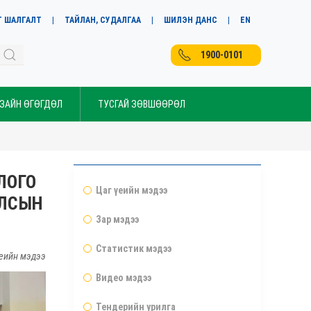
Т ШАЛГАЛТ
ТАЙЛАН, СУДАЛГАА
ШИЛЭН ДАНС
EN
1900-0101
 ЗАЙН ӨГӨГДӨЛ
ТУСГАЙ ЗӨВШӨӨРӨЛ
ЛОГО
Цаг үеийн мэдээ
УЛСЫН
Зар мэдээ
Статистик мэдээ
еийн мэдээ
Видео мэдээ
Тендерийн урилга