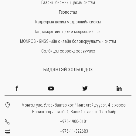
Газрын биржийн цахим систем
Өмнөговь
Геопортал
Увс
Кадастрын цахим мэдээллийн систем
Өвөрхангай
Цэг, тэмдэгтийн цахим мэдээллийн сан
Завхан
MONPOS - GNSS -ийн онлайн боловсруулалтын систем
Солбицол хооронд хөрвүүлэх
БИДЭНТЭЙ ХОЛБОГДОХ
Монгол улс, Улаанбаатар хот, Чингэлтэй дүүрэг, 4-р хороо,
Барилгачдын талбай, Засгийн газрын 12-р байр
+976-1900-0101
+976-11-322683