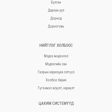
Булган
Дархан-уул
Дорнод
Дорноговь
Дундговь
Говь-Алтай
НИЙТЛЭГ ХОЛБООС
Говьсүмбэр
Мэдээ мэдээлэл
Хэнтий
Мэдлэгийн сан
Ховд
Газрын харилцаа сэтгүүл
Хөвсгөл
Холбоо барих
Орхон
Түгээмэл асуулт, хариулт
Сэлэнгэ
Сүхбаатар
ЦАХИМ СИСТЕМҮҮД
Төв