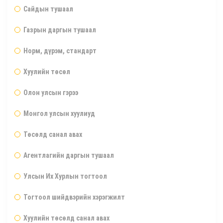
Сайдын тушаал
Газрын даргын тушаал
Норм, дүрэм, стандарт
Хуулийн төсөл
Олон улсын гэрээ
Монгол улсын хуулиуд
Төсөлд санал авах
Агентлагийн даргын тушаал
Улсын Их Хурлын тогтоол
Тогтоол шийдвэрийн хэрэгжилт
Хуулийн төсөлд санал авах