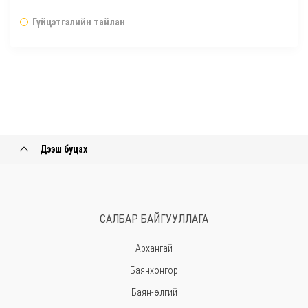
Гүйцэтгэлийн тайлан
Дээш буцах
САЛБАР БАЙГУУЛЛАГА
Архангай
Баянхонгор
Баян-өлгий