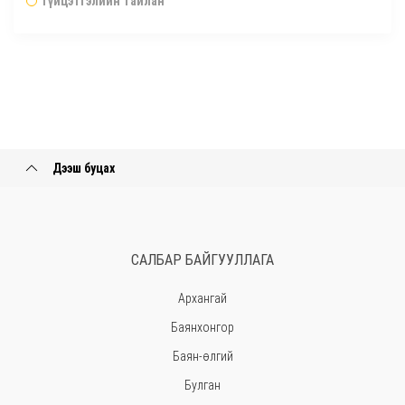
Гүйцэтгэлийн тайлан
Дээш буцах
САЛБАР БАЙГУУЛЛАГА
Архангай
Баянхонгор
Баян-өлгий
Булган