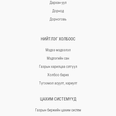
Дархан-уул
Дорнод
Дорноговь
Дундговь
Говь-Алтай
НИЙТЛЭГ ХОЛБООС
Говьсүмбэр
Мэдээ мэдээлэл
Хэнтий
Мэдлэгийн сан
Ховд
Газрын харилцаа сэтгүүл
Хөвсгөл
Холбоо барих
Орхон
Түгээмэл асуулт, хариулт
Сэлэнгэ
Сүхбаатар
ЦАХИМ СИСТЕМҮҮД
Төв
Газрын биржийн цахим систем
Өмнөговь