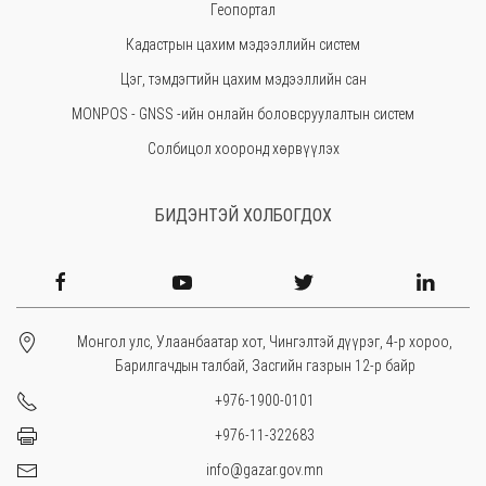
Геопортал
Увс
Кадастрын цахим мэдээллийн систем
Өвөрхангай
Цэг, тэмдэгтийн цахим мэдээллийн сан
Завхан
MONPOS - GNSS -ийн онлайн боловсруулалтын систем
Солбицол хооронд хөрвүүлэх
БИДЭНТЭЙ ХОЛБОГДОХ
Монгол улс, Улаанбаатар хот, Чингэлтэй дүүрэг, 4-р хороо,
Барилгачдын талбай, Засгийн газрын 12-р байр
+976-1900-0101
+976-11-322683
info@gazar.gov.mn