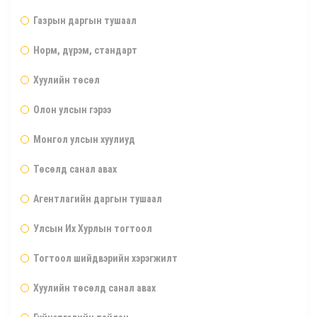
Газрын даргын тушаал
Норм, дүрэм, стандарт
Хуулийн төсөл
Олон улсын гэрээ
Монгол улсын хуулиуд
Төсөлд санал авах
Агентлагийн даргын тушаал
Улсын Их Хурлын тогтоол
Тогтоол шийдвэрийн хэрэгжилт
Хуулийн төсөлд санал авах