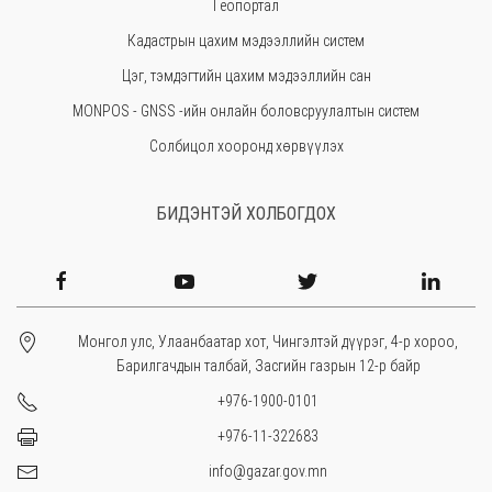
Геопортал
Увс
Кадастрын цахим мэдээллийн систем
Өвөрхангай
Цэг, тэмдэгтийн цахим мэдээллийн сан
Завхан
MONPOS - GNSS -ийн онлайн боловсруулалтын систем
Солбицол хооронд хөрвүүлэх
БИДЭНТЭЙ ХОЛБОГДОХ
Монгол улс, Улаанбаатар хот, Чингэлтэй дүүрэг, 4-р хороо,
Барилгачдын талбай, Засгийн газрын 12-р байр
+976-1900-0101
+976-11-322683
info@gazar.gov.mn