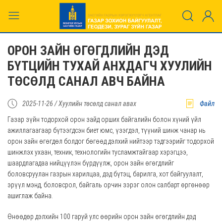
ОРОН ЗАЙН ӨГӨГДЛИЙН ДЭД
БҮТЦИЙН ТУХАЙ АНХДАГЧ ХУУЛИЙН
ТӨСӨЛД САНАЛ АВЧ БАЙНА
2025-11-26 /
Хуулийн төсөлд санал авах
Файл
Газар зүйн тодорхой орон зайд орших байгалийн болон хүний үйл
ажиллагаагаар бүтээгдсэн биет юмс, үзэгдэл, түүний шинж чанар нь
орон зайн өгөгдөл болдог бөгөөд дэлхий нийтээр тэдгээрийг тодорхой
шинжлэх ухаан, техник, технологийн тусламжтайгаар хэрэгцээ,
шаардлагадаа нийцүүлэн бүрдүүлж, орон зайн өгөгдлийг
боловсруулан газрын харилцаа, дэд бүтэц, барилга, хот байгуулалт,
эрүүл мэнд, боловсрол, байгаль орчин зэрэг олон салбарт өргөнөөр
ашиглаж байна.
Өнөөдөр дэлхийн 100 гаруй улс өөрийн орон зайн өгөгдлийн дэд