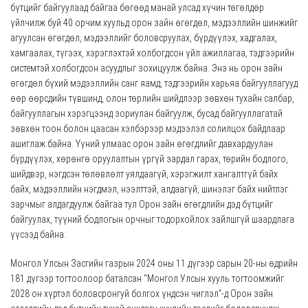
бүтцийг байгуулаад байгаа бөгөөд манай улсад хүчин төгөлдөр
үйлчилж буй 40 орчим хуульд орон зайн өгөгдөл, мэдээллийн шинжийг
агуулсан өгөгдөл, мэдээллийг боловсруулах, бүрдүүлэх, хадгалах,
хамгаалах, түгээх, хэрэглэхтэй холбогдсон үйл ажиллагаа, тэдгээрийн
системтэй холбогдсон асуудлыг зохицуулж байна. Энэ нь орон зайн
өгөгдөл бүхий мэдээллийн санг яамд, тэдгээрийн харьяа байгууллагууд
өөр өөрсдийн түвшинд, олон төрлийн шийдлээр зөвхөн тухайн салбар,
байгууллагын хэрэгцээнд зориулан байгуулж, бусад байгууллагатай
зөвхөн тоон болон цаасан хэлбэрээр мэдээлэл солилцох байдлаар
ашиглаж байна. Үүний улмаас орон зайн өгөгдлийг давхардуулан
бүрдүүлэх, хөрөнгө оруулалтын үргүй зардал гарах, төрийн бодлого,
шийдвэр, нэгдсэн төлөвлөлт уялдаагүй, хэрэгжилт хангалтгүй байх
байх, мэдээллийн нэгдмэл, нээлттэй, алдаагүй, шинэлэг байх нийтлэг
зарчмыг алдагдуулж байгаа тул Орон зайн өгөгдлийн дэд бүтцийг
байгуулах, түүний бодлогын орчныг тодорхойлох зайлшгүй шаардлага
үүсээд байна.
Монгол Улсын Засгийн газрын 2024 оны 11 дүгээр сарын 20-ны өдрийн
181 дүгээр тогтоолоор баталсан “Монгол Улсын хууль тогтоомжийг
2028 он хүртэл боловсронгуй болгох үндсэн чиглэл”-д Орон зайн