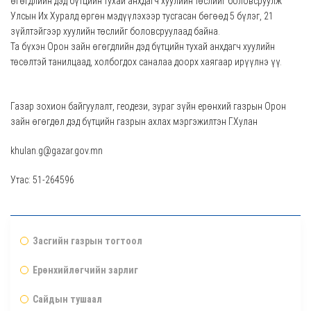
өгөгдлийн дэд бүтцийн тухай анхдагч хуулийн төслийг боловсруулж
Улсын Их Хуралд өргөн мэдүүлэхээр тусгасан бөгөөд 5 бүлэг, 21
зүйлтэйгээр хуулийн төслийг боловсруулаад байна.
Та бүхэн Орон зайн өгөгдлийн дэд бүтцийн тухай анхдагч хуулийн
төсөлтэй танилцаад, холбогдох саналаа доорх хаягаар ирүүлнэ үү.
Газар зохион байгуулалт, геодези, зураг зүйн ерөнхий газрын Орон
зайн өгөгдөл дэд бүтцийн газрын ахлах мэргэжилтэн Г.Хулан
khulan.g@gazar.gov.mn
Утас: 51-264596
Засгийн газрын тогтоол
Ерөнхийлөгчийн зарлиг
Сайдын тушаал