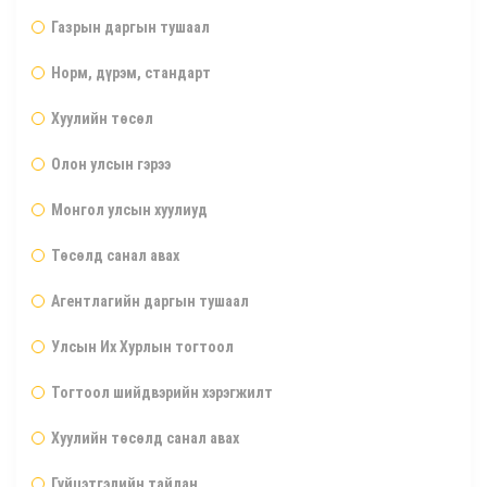
Газрын даргын тушаал
Норм, дүрэм, стандарт
Хуулийн төсөл
Олон улсын гэрээ
Монгол улсын хуулиуд
Төсөлд санал авах
Агентлагийн даргын тушаал
Улсын Их Хурлын тогтоол
Тогтоол шийдвэрийн хэрэгжилт
Хуулийн төсөлд санал авах
Гүйцэтгэлийн тайлан