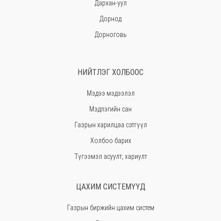
Дархан-уул
Дорнод
Дорноговь
Дундговь
Говь-Алтай
НИЙТЛЭГ ХОЛБООС
Говьсүмбэр
Мэдээ мэдээлэл
Хэнтий
Мэдлэгийн сан
Ховд
Газрын харилцаа сэтгүүл
Хөвсгөл
Холбоо барих
Орхон
Түгээмэл асуулт, хариулт
Сэлэнгэ
Сүхбаатар
ЦАХИМ СИСТЕМҮҮД
Төв
Газрын биржийн цахим систем
Өмнөговь