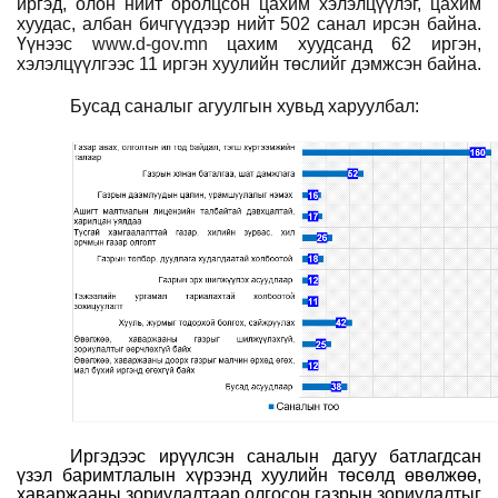
иргэд, олон нийт оролцсон цахим хэлэлцүүлэг, цахим
хуудас, албан бичгүүдээр нийт 502 санал ирсэн байна.
Үүнээс
www.d-gov.mn
цахим хуудсанд 62 иргэн,
хэлэлцүүлгээс 11 иргэн хуулийн төслийг дэмжсэн байна.
Бусад саналыг агуулгын хувьд харуулбал:
Иргэдээс ирүүлсэн саналын дагуу батлагдсан
үзэл баримтлалын хүрээнд хуулийн төсөлд өвөлжөө,
хаваржааны зориулалтаар олгосон газрын зориулалтыг