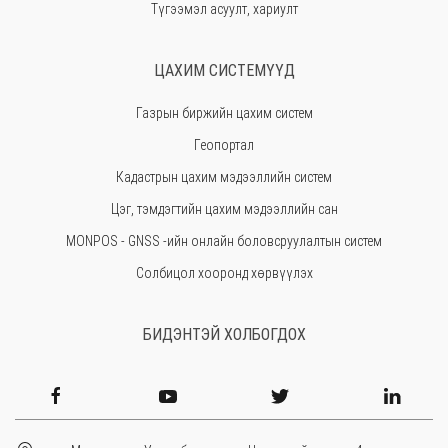
Түгээмэл асуулт, хариулт
Сэлэнгэ
Сүхбаатар
ЦАХИМ СИСТЕМҮҮД
Төв
Газрын биржийн цахим систем
Өмнөговь
Геопортал
Увс
Кадастрын цахим мэдээллийн систем
Өвөрхангай
Цэг, тэмдэгтийн цахим мэдээллийн сан
Завхан
MONPOS - GNSS -ийн онлайн боловсруулалтын систем
Солбицол хооронд хөрвүүлэх
БИДЭНТЭЙ ХОЛБОГДОХ