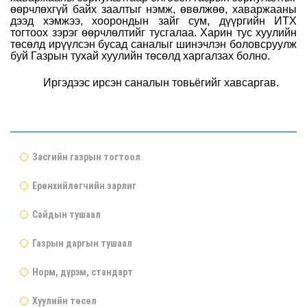
өөрчлөхгүй байх заалтыг нэмж, өвөлжөө, хаваржааны
дээд хэмжээ, хоорондын зайг сум, дүүргийн ИТХ
тогтоох зэрэг өөрчлөлтийг тусгалаа. Харин тус хуулийн
төсөлд ирүүлсэн бусад саналыг шинэчлэн боловсруулж
буй Газрын тухай хуулийн төсөлд харгалзах болно.
Иргэдээс ирсэн саналын товьёгийг хавсаргав.
Засгийн газрын тогтоол
Ерөнхийлөгчийн зарлиг
Сайдын тушаал
Газрын даргын тушаал
Норм, дүрэм, стандарт
Хуулийн төсөл