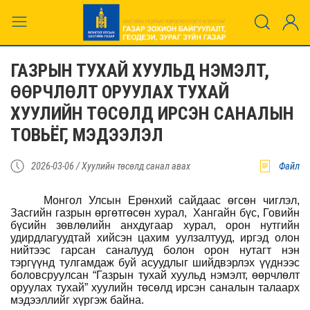
ГАЗРЫН ТУХАЙ ХУУЛЬД НЭМЭЛТ,
ӨӨРЧЛӨЛТ ОРУУЛАХ ТУХАЙ
ХУУЛИЙН ТӨСӨЛД ИРСЭН САНАЛЫН
ТОВЬЁГ, МЭДЭЭЛЭЛ
2026-03-06 /
Хуулийн төсөлд санал авах
Файл
Монгол Улсын Ерөнхий сайдаас өгсөн чиглэл,
Засгийн газрын өргөтгөсөн хурал,
Хангайн бүс, Говийн
бүсийн зөвлөлийн анхдугаар хурал, орон нутгийн
удирдлагуудтай хийсэн цахим уулзалтууд, иргэд олон
нийтээс гарсан саналууд болон
орон нутагт нэн
тэргүүнд тулгамдаж буй асуудлыг шийдвэрлэх үүднээс
боловсруулсан “Газрын тухай хуульд нэмэлт, өөрчлөлт
оруулах тухай” хуулийн төсөлд ирсэн саналын талаарх
мэдээллийг хүргэж байна.