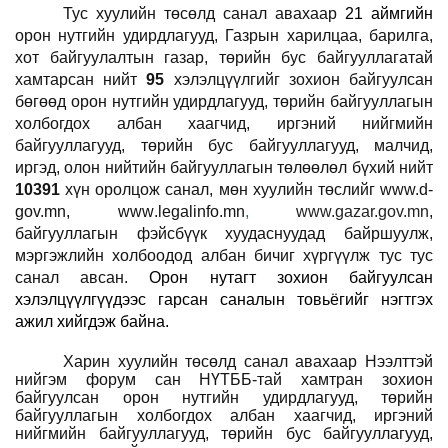
Тус хуулийн төсөлд санал авахаар
21 аймгийн
орон нутгийн удирдлагууд, Газрын харилцаа, барилга,
хот байгуулалтын газар, төрийн бус байгууллагатай
хамтарсан нийт
95
хэлэлцүүлгийг зохион байгуулсан
бөгөөд о
рон нутгийн удирдлагууд, төрийн байгууллагын
холбогдох албан хаагчид,
иргэний нийгмийн
байгууллагууд, төрийн бус байгууллагууд
,
малчид,
иргэд, олон нийтийн байгууллагын төлөөл
өл бүхий нийт
10391
хүн оролцож санал, мөн хуулийн төслийг
www.d
-
gov.mn
,
www
.
legalinfo.mn
,
www.gazar.gov.mn
,
байгууллагын фэйсбүүк хуудаснуудад байршуулж,
мэргэжлийн холбоодод албан бичиг хүргүүлж тус тус
санал авсан.
Орон нутагт зохион байгуулсан
хэлэлцүүлгүүдээс гарсан саналын товьёгийг нэгтгэх
ажил хийгдэж байна.
Харин хуулийн төсөлд санал авахаар Нээлттэй
нийгэм форум сан НҮТББ-тай хамтран зохион
байгуулсан о
рон нутгийн удирдлагууд, төрийн
байгууллагын холбогдох албан хаагчид,
иргэний
нийгмийн байгууллагууд, төрийн бус байгууллагууд
,