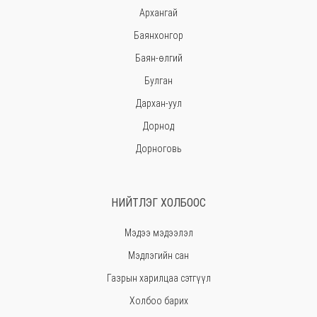
Архангай
Баянхонгор
Баян-өлгий
Булган
Дархан-уул
Дорнод
Дорноговь
Дундговь
Говь-Алтай
НИЙТЛЭГ ХОЛБООС
Говьсүмбэр
Мэдээ мэдээлэл
Хэнтий
Мэдлэгийн сан
Ховд
Газрын харилцаа сэтгүүл
Хөвсгөл
Холбоо барих
Орхон