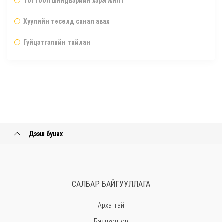
Тогтоол шийдвэрийн хэрэгжилт
Хуулийн төсөлд санал авах
Гүйцэтгэлийн тайлан
Дээш буцах
САЛБАР БАЙГУУЛЛАГА
Архангай
Баянхонгор