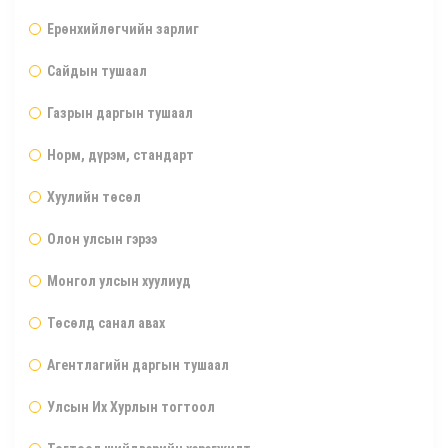
Ерөнхийлөгчийн зарлиг
Сайдын тушаал
Газрын даргын тушаал
Норм, дүрэм, стандарт
Хуулийн төсөл
Олон улсын гэрээ
Монгол улсын хуулиуд
Төсөлд санал авах
Агентлагийн даргын тушаал
Улсын Их Хурлын тогтоол