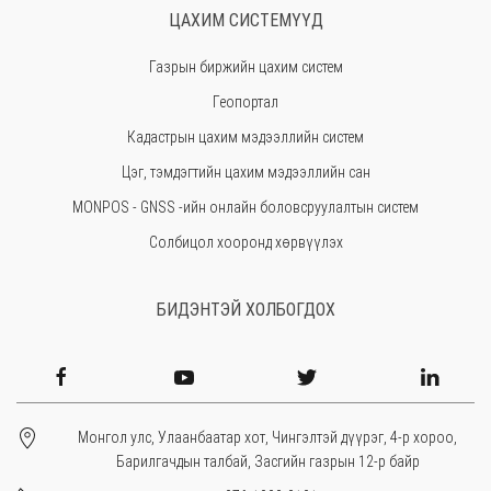
ЦАХИМ СИСТЕМҮҮД
Төв
Газрын биржийн цахим систем
Өмнөговь
Геопортал
Увс
Кадастрын цахим мэдээллийн систем
Өвөрхангай
Цэг, тэмдэгтийн цахим мэдээллийн сан
Завхан
MONPOS - GNSS -ийн онлайн боловсруулалтын систем
Солбицол хооронд хөрвүүлэх
БИДЭНТЭЙ ХОЛБОГДОХ
Монгол улс, Улаанбаатар хот, Чингэлтэй дүүрэг, 4-р хороо,
Барилгачдын талбай, Засгийн газрын 12-р байр