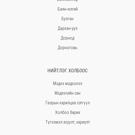
Баян-өлгий
Булган
Дархан-уул
Дорнод
Дорноговь
Дундговь
Говь-Алтай
НИЙТЛЭГ ХОЛБООС
Говьсүмбэр
Мэдээ мэдээлэл
Хэнтий
Мэдлэгийн сан
Ховд
Газрын харилцаа сэтгүүл
Хөвсгөл
Холбоо барих
Орхон
Түгээмэл асуулт, хариулт
Сэлэнгэ
Сүхбаатар