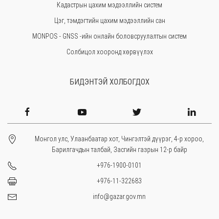
Кадастрын цахим мэдээллийн систем
Өвөрхангай
Цэг, тэмдэгтийн цахим мэдээллийн сан
Завхан
MONPOS - GNSS -ийн онлайн боловсруулалтын систем
Солбицол хооронд хөрвүүлэх
БИДЭНТЭЙ ХОЛБОГДОХ
Монгол улс, Улаанбаатар хот, Чингэлтэй дүүрэг, 4-р хороо,
Барилгачдын талбай, Засгийн газрын 12-р байр
+976-1900-0101
+976-11-322683
info@gazar.gov.mn