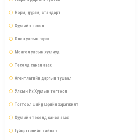
Норм, дүрэм, стандарт
Хуулийн төсөл
Олон улсын гэрээ
Монгол улсын хуулиуд
Төсөлд санал авах
Агентлагийн даргын тушаал
Улсын Их Хурлын тогтоол
Тогтоол шийдвэрийн хэрэгжилт
Хуулийн төсөлд санал авах
Гүйцэтгэлийн тайлан