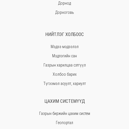
Дорнод
Дорноговь
Дундговь
Говь-Алтай
НИЙТЛЭГ ХОЛБООС
Говьсүмбэр
Мэдээ мэдээлэл
Хэнтий
Мэдлэгийн сан
Ховд
Газрын харилцаа сэтгүүл
Хөвсгөл
Холбоо барих
Орхон
Түгээмэл асуулт, хариулт
Сэлэнгэ
Сүхбаатар
ЦАХИМ СИСТЕМҮҮД
Төв
Газрын биржийн цахим систем
Өмнөговь
Геопортал
Увс