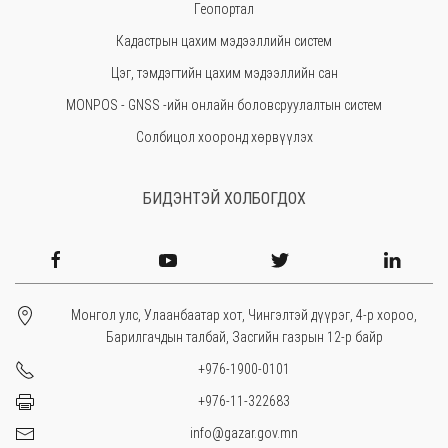
Геопортал
Увс
Кадастрын цахим мэдээллийн систем
Өвөрхангай
Цэг, тэмдэгтийн цахим мэдээллийн сан
Завхан
MONPOS - GNSS -ийн онлайн боловсруулалтын систем
Солбицол хооронд хөрвүүлэх
БИДЭНТЭЙ ХОЛБОГДОХ
Монгол улс, Улаанбаатар хот, Чингэлтэй дүүрэг, 4-р хороо,
Барилгачдын талбай, Засгийн газрын 12-р байр
+976-1900-0101
+976-11-322683
info@gazar.gov.mn