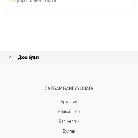
Гүйцэтгэлийн тайлан
Дээш буцах
САЛБАР БАЙГУУЛЛАГА
Архангай
Баянхонгор
Баян-өлгий
Булган