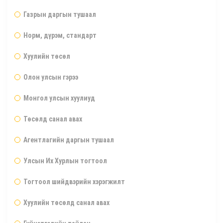
Газрын даргын тушаал
Норм, дүрэм, стандарт
Хуулийн төсөл
Олон улсын гэрээ
Монгол улсын хуулиуд
Төсөлд санал авах
Агентлагийн даргын тушаал
Улсын Их Хурлын тогтоол
Тогтоол шийдвэрийн хэрэгжилт
Хуулийн төсөлд санал авах