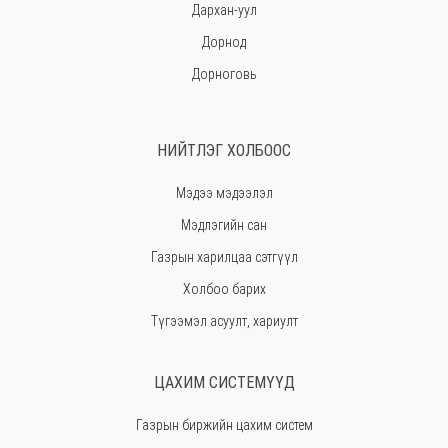
Дархан-уул
Дорнод
Дорноговь
Дундговь
Говь-Алтай
НИЙТЛЭГ ХОЛБООС
Говьсүмбэр
Мэдээ мэдээлэл
Хэнтий
Мэдлэгийн сан
Ховд
Газрын харилцаа сэтгүүл
Хөвсгөл
Холбоо барих
Орхон
Түгээмэл асуулт, хариулт
Сэлэнгэ
Сүхбаатар
ЦАХИМ СИСТЕМҮҮД
Төв
Газрын биржийн цахим систем
Өмнөговь