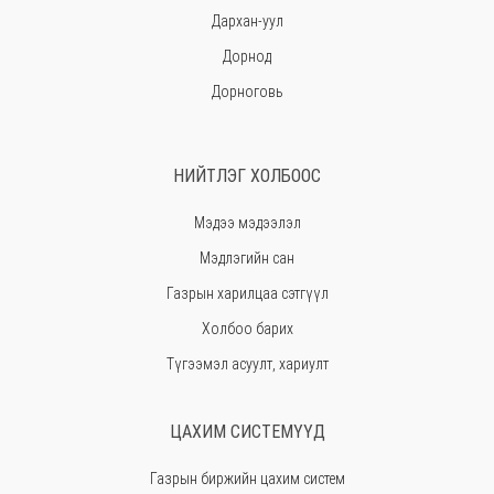
Дархан-уул
Дорнод
Дорноговь
Дундговь
Говь-Алтай
НИЙТЛЭГ ХОЛБООС
Говьсүмбэр
Мэдээ мэдээлэл
Хэнтий
Мэдлэгийн сан
Ховд
Газрын харилцаа сэтгүүл
Хөвсгөл
Холбоо барих
Орхон
Түгээмэл асуулт, хариулт
Сэлэнгэ
Сүхбаатар
ЦАХИМ СИСТЕМҮҮД
Төв
Газрын биржийн цахим систем
Өмнөговь