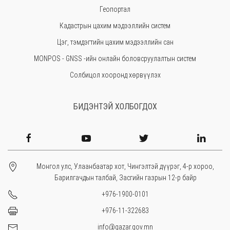
Геопортал
Увс
Кадастрын цахим мэдээллийн систем
Өвөрхангай
Цэг, тэмдэгтийн цахим мэдээллийн сан
Завхан
MONPOS - GNSS -ийн онлайн боловсруулалтын систем
Солбицол хооронд хөрвүүлэх
БИДЭНТЭЙ ХОЛБОГДОХ
Монгол улс, Улаанбаатар хот, Чингэлтэй дүүрэг, 4-р хороо,
Барилгачдын талбай, Засгийн газрын 12-р байр
+976-1900-0101
+976-11-322683
info@gazar.gov.mn