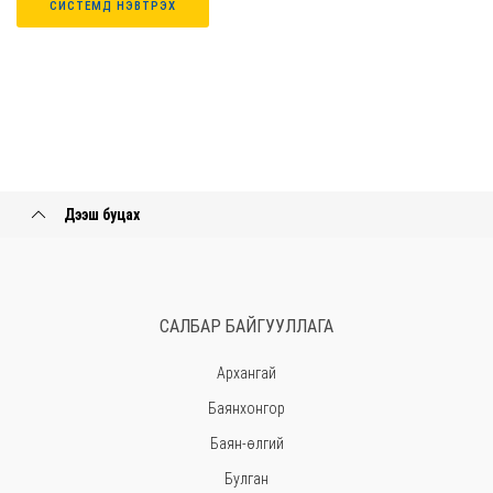
СИСТЕМД НЭВТРЭХ
Дээш буцах
САЛБАР БАЙГУУЛЛАГА
Архангай
Баянхонгор
Баян-өлгий
Булган