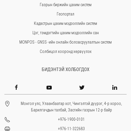
Газрын биржийн цахим систем
Өмнөговь
Геопортал
Увс
Кадастрын цахим мэдээллийн систем
Өвөрхангай
Цэг, тэмдэгтийн цахим мэдээллийн сан
Завхан
MONPOS - GNSS -ийн онлайн боловсруулалтын систем
Солбицол хооронд хөрвүүлэх
БИДЭНТЭЙ ХОЛБОГДОХ
Монгол улс, Улаанбаатар хот, Чингэлтэй дүүрэг, 4-р хороо,
Барилгачдын талбай, Засгийн газрын 12-р байр
+976-1900-0101
+976-11-322683