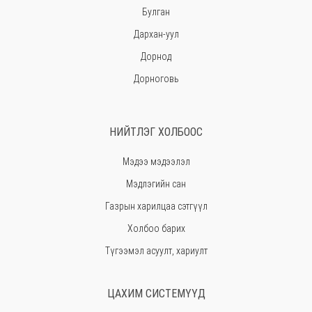
Булган
Дархан-уул
Дорнод
Дорноговь
Дундговь
Говь-Алтай
НИЙТЛЭГ ХОЛБООС
Говьсүмбэр
Мэдээ мэдээлэл
Хэнтий
Мэдлэгийн сан
Ховд
Газрын харилцаа сэтгүүл
Хөвсгөл
Холбоо барих
Орхон
Түгээмэл асуулт, хариулт
Сэлэнгэ
Сүхбаатар
ЦАХИМ СИСТЕМҮҮД
Төв