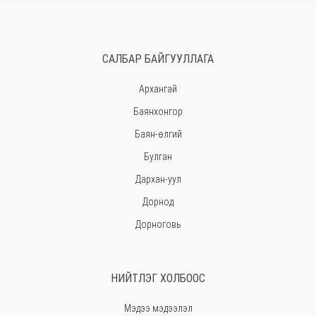
САЛБАР БАЙГУУЛЛАГА
Архангай
Баянхонгор
Баян-өлгий
Булган
Дархан-уул
Дорнод
Дорноговь
Дундговь
Говь-Алтай
НИЙТЛЭГ ХОЛБООС
Говьсүмбэр
Мэдээ мэдээлэл
Хэнтий