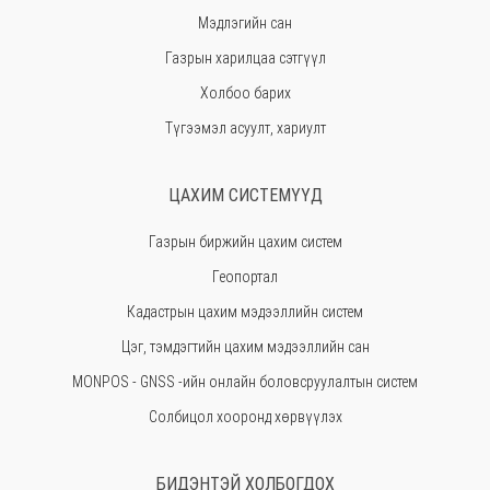
Мэдлэгийн сан
Ховд
Газрын харилцаа сэтгүүл
Хөвсгөл
Холбоо барих
Орхон
Түгээмэл асуулт, хариулт
Сэлэнгэ
Сүхбаатар
ЦАХИМ СИСТЕМҮҮД
Төв
Газрын биржийн цахим систем
Өмнөговь
Геопортал
Увс
Кадастрын цахим мэдээллийн систем
Өвөрхангай
Цэг, тэмдэгтийн цахим мэдээллийн сан
Завхан
MONPOS - GNSS -ийн онлайн боловсруулалтын систем
Солбицол хооронд хөрвүүлэх
БИДЭНТЭЙ ХОЛБОГДОХ